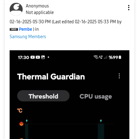
Anonymous
Not applicable
‎02-16-2025
05:30 PM
(Last edited
‎02-16-2025
05:33 PM
by
Pembe
) in
Samsung Members