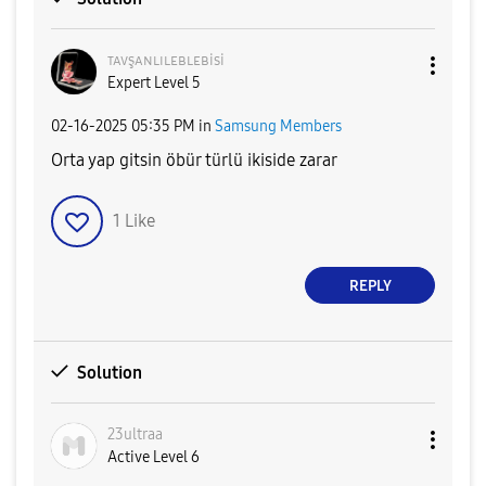
ᴛᴀᴠşᴀɴʟɪʟᴇʙʟᴇʙi
si
Expert Level 5
‎02-16-2025
05:35 PM
in
Samsung Members
Orta yap gitsin öbür türlü ikiside zarar
1
Like
REPLY
Solution
23ultraa
Active Level 6