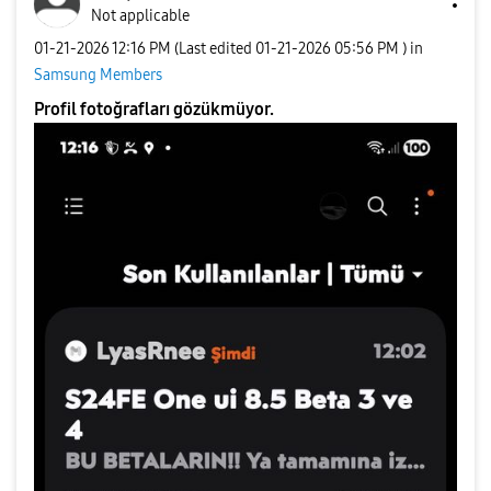
Not applicable
‎01-21-2026
12:16 PM
(Last edited
‎01-21-2026
05:56 PM
) in
Samsung Members
Profil fotoğrafları gözükmüyor.