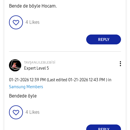
Bende de böyle Hocam.
4
Likes
REPLY
ᴛᴀᴠşᴀɴʟɪʟᴇʙʟᴇʙi
si
Expert Level 5
‎01-21-2026
12:39 PM
(Last edited
‎01-21-2026
12:43 PM
) in
Samsung Members
Bendede öyle
4
Likes
REPLY