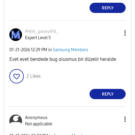
REPLY
Melik_galaxyA16
_
Expert Level 5
‎01-21-2026
12:29 PM
in
Samsung Members
Evet evet bendede bug olusmus bir düzelir heralde
2
Likes
REPLY
Anonymous
Not applicable