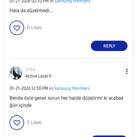
‎01-21-2026
02:32 PM
in
Samsung Members
Hala da düzelmedi...
0
Likes
REPLY
SY34
Active Level 9
‎01-21-2026
12:30 PM
in
Samsung Members
Bende öyle genel sorun her halde düzelirmi ki acabaa
ğün içinde
3
Likes