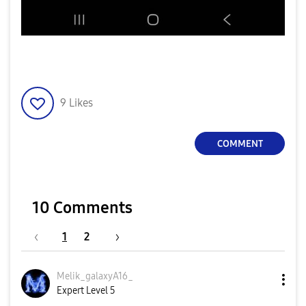
9
Likes
COMMENT
10 Comments
1
2
Melik_galaxyA16
_
Expert Level 5