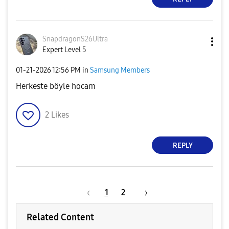
SnapdragonS26Ul
tra
Expert Level 5
‎01-21-2026
12:56 PM
in
Samsung Members
Herkeste böyle hocam
2
Likes
REPLY
1
2
Related Content