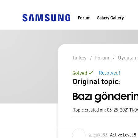
Forum
Galaxy Gallery
Turkey
Forum
Uygulama
Resolved!
Solved
Original topic:
Bazı gönderim
(Topic created on: 05-25-2021 11:
selcukc83
Active Level 8