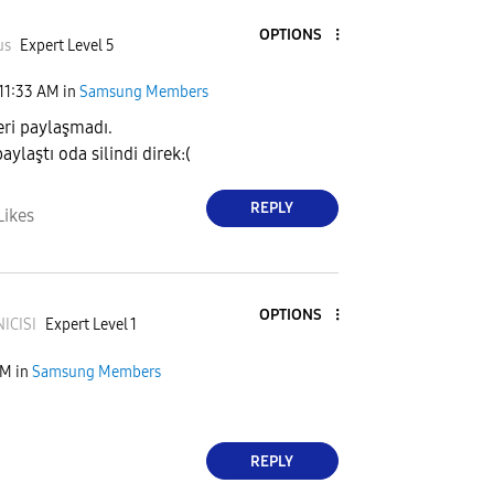
OPTIONS
us
Expert Level 5
11:33 AM
in
Samsung Members
ri paylaşmadı.
aylaştı oda silindi direk:(
REPLY
Likes
OPTIONS
NI
CISI
Expert Level 1
AM
in
Samsung Members
REPLY