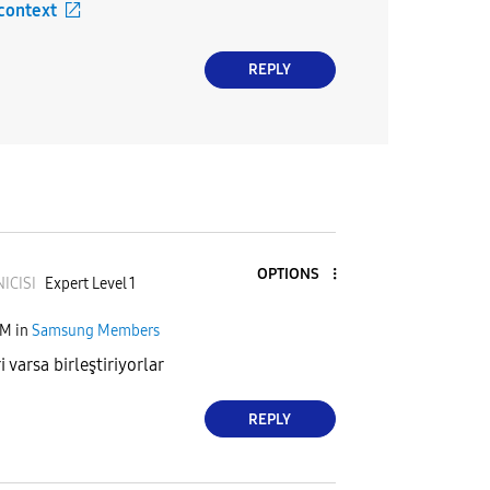
 context
REPLY
OPTIONS
NI
CISI
Expert Level 1
AM
in
Samsung Members
 varsa birleştiriyorlar
REPLY