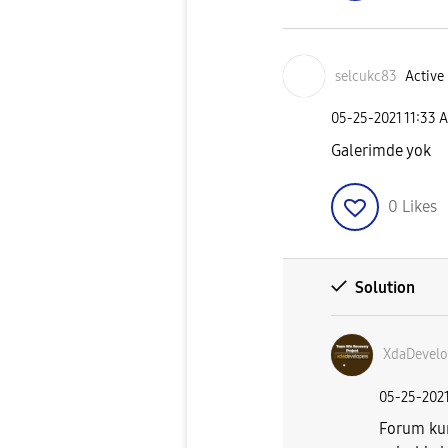
selcukc83
Active 
‎05-25-2021
11:33 
Galerimde yok
0
Likes
Solution
XdaDevelo
‎05-25-202
Forum kur