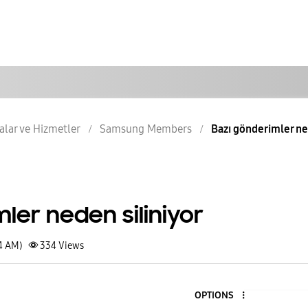
lar ve Hizmetler
Samsung Members
Bazı gönderimler ne
ler neden siliniyor
04 AM)
334
Views
OPTIONS