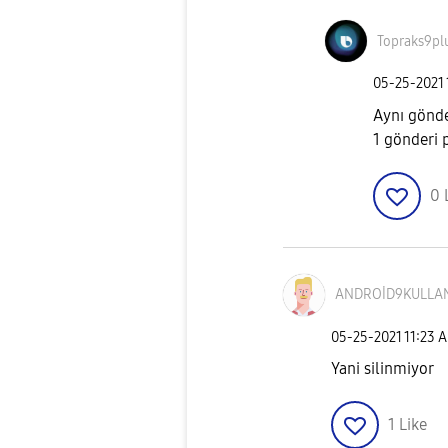
Topraks9pl
‎05-25-2021
Aynı gönde
1 gönderi p
0
ANDROİD9KULLA
‎05-25-2021
11:23 
Yani silinmiyor
1
Like