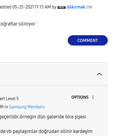
 edited
‎05-25-2021
11:13 AM
by
Gökırmak
) in
oğraflar siliniyor
COMMENT
OPTIONS
ert Level 5
PM
in
Samsung Members
eçerlidir.örnegin dün galeride bira şişesi
de vb paylaşımlar doğrudan silinir kardeşim