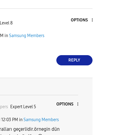
OPTIONS
Level 8
AM
in
Samsung Members
REPLY
OPTIONS
pers
Expert Level 5
1
12:03 PM
in
Samsung Members
alları geçerlidir.örnegin dün