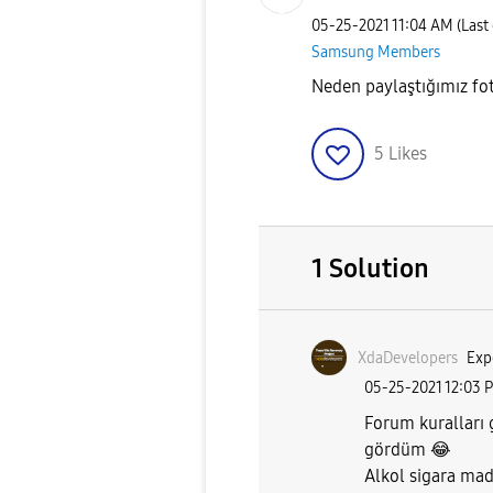
‎05-25-2021
11:04 AM
(Last
Samsung Members
Neden paylaştığımız fot
5
Likes
1 Solution
XdaDevelopers
Exp
‎05-25-2021
12:03 
Forum kuralları g
gördüm
😂
Alkol sigara mad