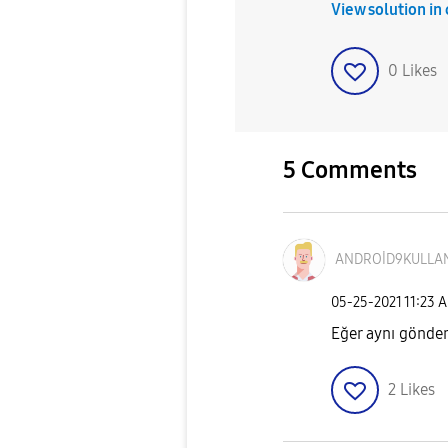
View solution in
0
Likes
5 Comments
ANDROİD9KULLA
‎05-25-2021
11:23 
Eğer aynı gönderi
2
Likes