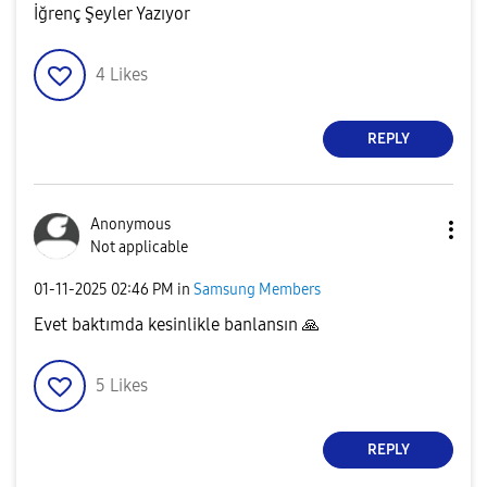
İğrenç Şeyler Yazıyor
4
Likes
REPLY
Anonymous
Not applicable
‎01-11-2025
02:46 PM
in
Samsung Members
Evet baktımda kesinlikle banlansın
🙏
5
Likes
REPLY