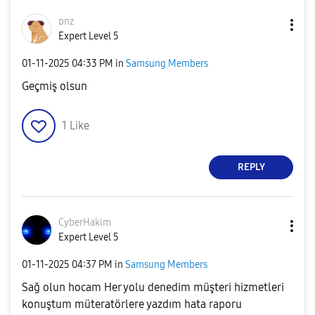
ᴅnz
Expert Level 5
‎01-11-2025
04:33 PM
in
Samsung Members
Geçmiş olsun
1
Like
REPLY
CyberHakim
Expert Level 5
‎01-11-2025
04:37 PM
in
Samsung Members
Sağ olun hocam Her yolu denedim müşteri hizmetleri
konuştum müteratörlere yazdım hata raporu