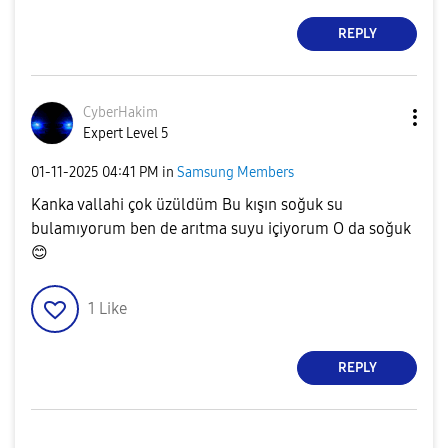
REPLY
CyberHakim
Expert Level 5
‎01-11-2025
04:41 PM
in
Samsung Members
Kanka vallahi çok üzüldüm Bu kışın soğuk su
bulamıyorum ben de arıtma suyu içiyorum O da soğuk
😊
1
Like
REPLY