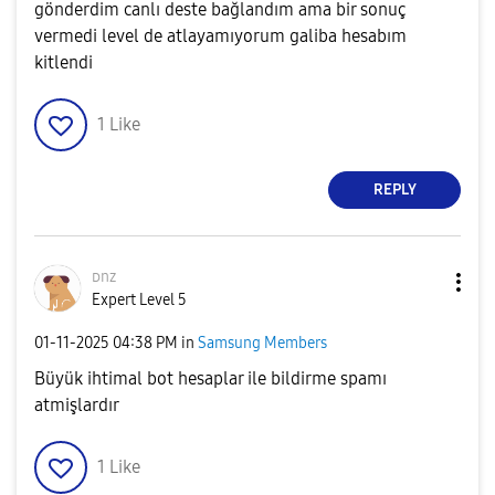
gönderdim canlı deste bağlandım ama bir sonuç
vermedi level de atlayamıyorum galiba hesabım
kitlendi
1
Like
REPLY
ᴅnz
Expert Level 5
‎01-11-2025
04:38 PM
in
Samsung Members
Büyük ihtimal bot hesaplar ile bildirme spamı
atmişlardır
1
Like