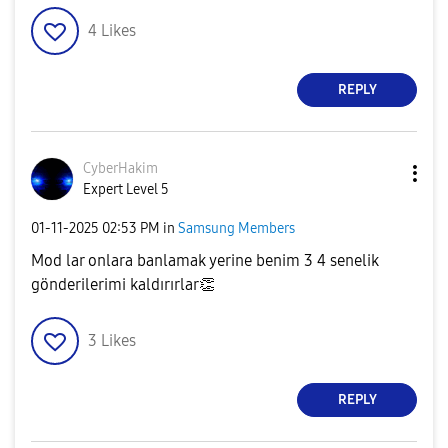
4
Likes
REPLY
CyberHakim
Expert Level 5
‎01-11-2025
02:53 PM
in
Samsung Members
Mod lar onlara banlamak yerine benim 3 4 senelik
gönderilerimi kaldırırlar
👏
3
Likes
REPLY