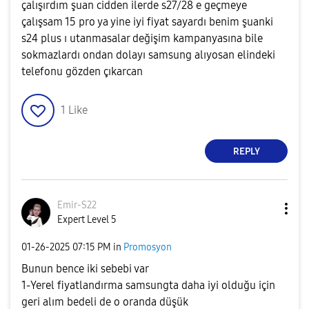
çalışırdım şuan cidden ilerde s27/28 e geçmeye
çalışsam 15 pro ya yine iyi fiyat sayardı benim şuanki
s24 plus ı utanmasalar değişim kampanyasına bile
sokmazlardı ondan dolayı samsung alıyosan elindeki
telefonu gözden çıkarcan
1
Like
REPLY
Emir-S22
Expert Level 5
‎01-26-2025
07:15 PM
in
Promosyon
Bunun bence iki sebebi var
1-Yerel fiyatlandırma samsungta daha iyi olduğu için
geri alım bedeli de o oranda düşük