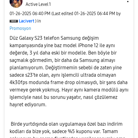
Active Level 1
‎01-26-2025
06:40 PM
(Last edited
‎01-26-2025
06:44 PM
by
Lacivert
) in
Promosyon
Düz Galaxy S23 telefon Samsung değişim
kampanyasında yine baz model iPhone 12 ile aynı
değerde, 3 yıl daha eski bir modelle. Ben böyle bir
saçmalık görmedim, bir daha da Samsung almayı
planlamıyorum. Değiştirmemin sebebi de zaten yine
sadece s23'te olan, aynı işlemcili ultrada olmayan
4k30fps modunda frame drop olmasıydı, bir şans daha
vermeye gerek yokmuş. Hayır aynı kamera modülü aynı
işlemciyle nasıl bu sorunu yaşatır, nasıl çözülemez
hayret ediyorum.
Birde yurtdışında olan uygulamaya özel bazı indirim
kodları da bize yok, sadece %5 kuponu var. Tamam