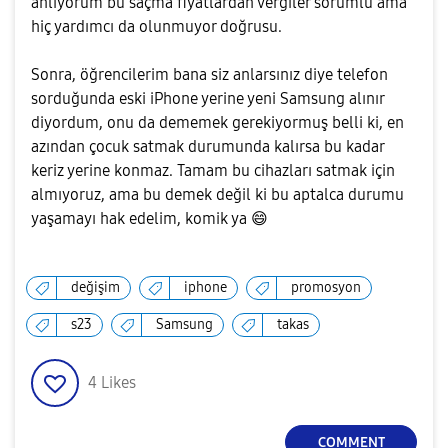
anlıyorum bu saçma fiyatlardan vergiler sorumlu ama
hiç yardımcı da olunmuyor doğrusu.
Sonra, öğrencilerim bana siz anlarsınız diye telefon
sorduğunda eski iPhone yerine yeni Samsung alınır
diyordum, onu da dememek gerekiyormuş belli ki, en
azından çocuk satmak durumunda kalırsa bu kadar
keriz yerine konmaz. Tamam bu cihazları satmak için
almıyoruz, ama bu demek değil ki bu aptalca durumu
yaşamayı hak edelim, komik ya
😄
değişim
iphone
promosyon
s23
Samsung
takas
4
Likes
COMMENT