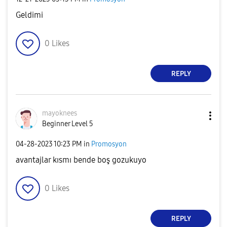
Geldimi
0
Likes
REPLY
mayoknees
Beginner Level 5
‎04-28-2023
10:23 PM
in
Promosyon
avantajlar kısmı bende boş gozukuyo
0
Likes
REPLY