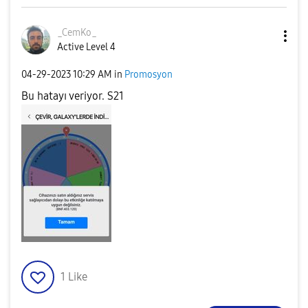
_CemKo_
Active Level 4
‎04-29-2023
10:29 AM
in
Promosyon
Bu hatayı veriyor. S21
1
Like