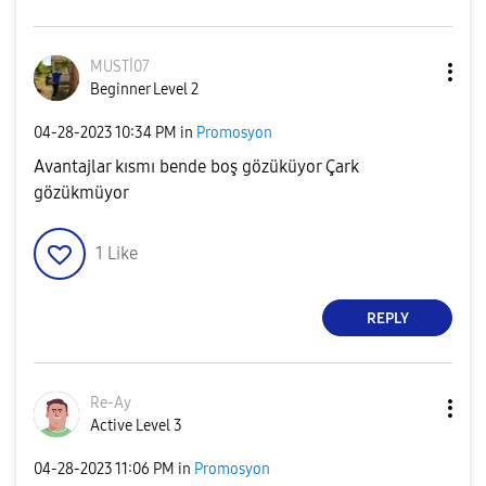
MUSTİ07
Beginner Level 2
‎04-28-2023
10:34 PM
in
Promosyon
Avantajlar kısmı bende boş gözüküyor Çark
gözükmüyor
1
Like
REPLY
Re-Ay
Active Level 3
‎04-28-2023
11:06 PM
in
Promosyon