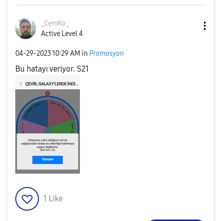
_CemKo_
Active Level 4
‎04-29-2023
10:29 AM
in
Promosyon
Bu hatayı veriyor. S21
1
Like