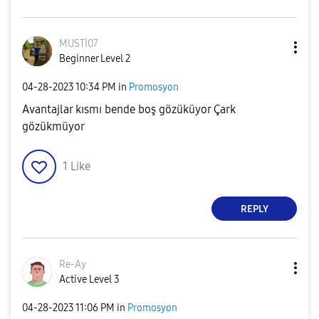
MUSTİ07
Beginner Level 2
‎04-28-2023
10:34 PM
in
Promosyon
Avantajlar kısmı bende boş gözüküyor Çark
gözükmüyor
1
Like
REPLY
Re-Ay
Active Level 3
‎04-28-2023
11:06 PM
in
Promosyon