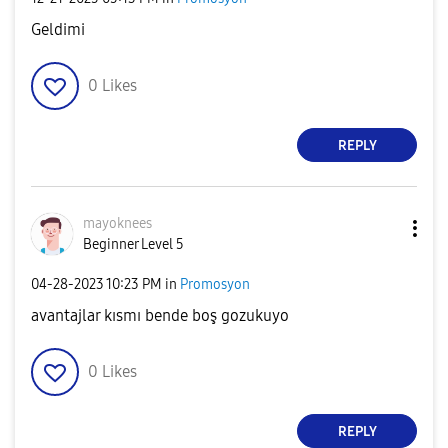
Geldimi
0
Likes
REPLY
mayoknees
Beginner Level 5
‎04-28-2023
10:23 PM
in
Promosyon
avantajlar kısmı bende boş gozukuyo
0
Likes
REPLY