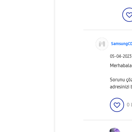
SamsungC
‎05-04-2023
Merhabala
Sorunu çö
adresinizi 
0