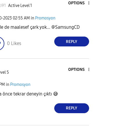
OPTIONS
i91
Active Level 1
30-2023
02:55 AM
in
Promosyon
e de maalesef çark yok... @SamsungCD
REPLY
0
Likes
OPTIONS
vel 5
 PM
in
Promosyon
 önce tekrar deneyin çıktı
😅
REPLY