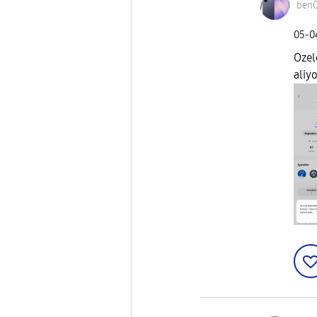
ben
‎05-
Ozel
aliy