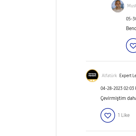
Must
‎05-
Bend
Alfatürk
Expert Le
‎04-28-2023
02:03
Çevirmiştim daha
1
Like