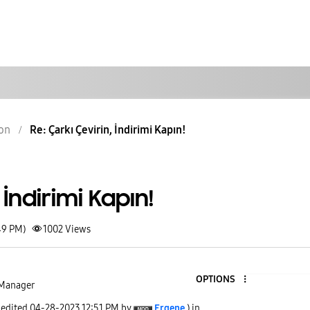
on
Re: Çarkı Çevirin, İndirimi Kapın!
 İndirimi Kapın!
49 PM)
1002
Views
OPTIONS
Manager
 edited
‎04-28-2023
12:51 PM
by
Ergene
) in