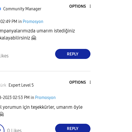
OPTIONS
D
Community Manager
02:49 PM
in
Promosyon
mpanyalarımızda umarım istediğiniz
kalayabilirsiniz
🤗
REPLY
Likes
OPTIONS
türk
Expert Level 5
28-2023
02:53 PM
in
Promosyon
l yorumun için teşekkürler, umarım öyle
🤗
REPLY
0
Likes