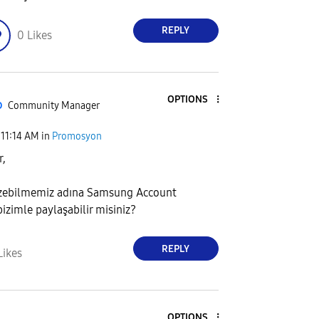
REPLY
0
Likes
OPTIONS
D
Community Manager
11:14 AM
in
Promosyon
r,
zebilmemiz adına Samsung Account
bizimle paylaşabilir misiniz?
REPLY
Likes
OPTIONS