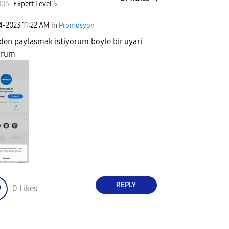
006
Expert Level 5
04-2023
11:22 AM
in
Promosyon
den paylasmak istiyorum boyle bir uyari
orum
REPLY
0
Likes