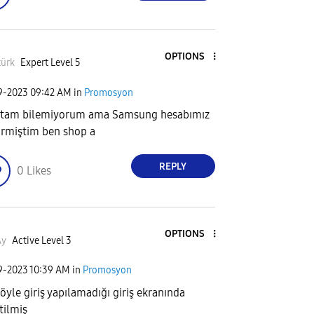
OPTIONS
türk
Expert Level 5
29-2023
09:42 AM
in
Promosyon
tam bilemiyorum ama Samsung hesabımız
girmiştim ben shop a
REPLY
0
Likes
OPTIONS
Ay
Active Level 3
29-2023
10:39 AM
in
Promosyon
 öyle giriş yapılamadığı giriş ekranında
tilmiş