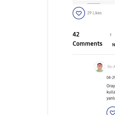
29
Likes
42
Comments
N
Re-
‎04-
Oray
kull
yanl