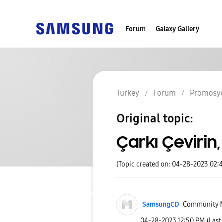
Forum
Galaxy Gallery
Turkey
Forum
Promosy
Original topic:
Çarkı Çevirin,
(Topic created on: 04-28-2023 02:
SamsungCD
Community 
‎04-28-2023
12:50 PM
(Last