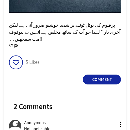
‏پرفیوم کی بوتل ٹوٹنے پر شدید خوشبو ضرور آتی ہے لیکن
آخری بار " لہٰذا جو آپ کے ساتھ مخلص ہے انہیں بے بیوقوف
مت سمجھیں۔۔!!
🤍
💯
5
Likes
COMMENT
2 Comments
Anonymous
Not applicable