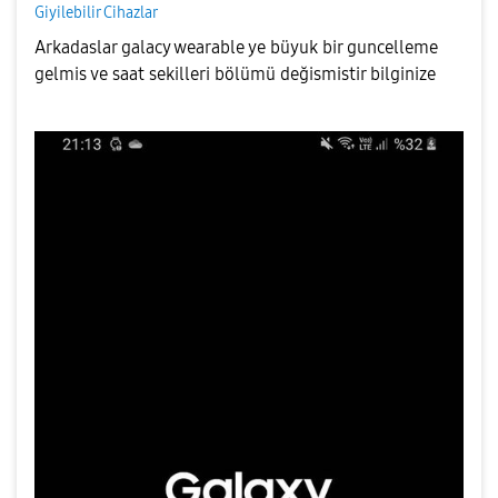
Giyilebilir Cihazlar
Arkadaslar galacy wearable ye büyuk bir guncelleme
gelmis ve saat sekilleri bölümü değismistir bilginize