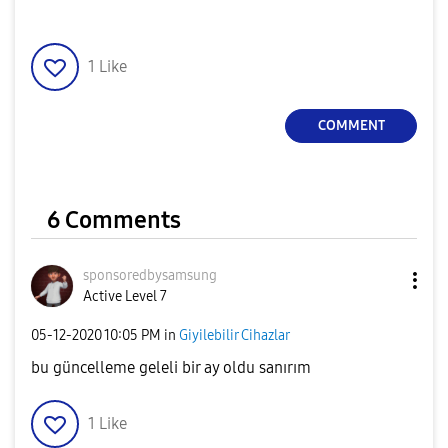
1
Like
COMMENT
6 Comments
sponsoredbysams
ung
Active Level 7
‎05-12-2020
10:05 PM
in
Giyilebilir Cihazlar
bu güncelleme geleli bir ay oldu sanırım
1
Like