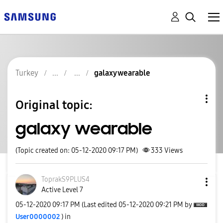
Turkey
galaxy wearable
Original topic:
galaxy wearable
(Topic created on: 05-12-2020 09:17 PM)
333
Views
ToprakS9PLUS4
Active Level 7
‎05-12-2020
09:17 PM
(Last edited
‎05-12-2020
09:21 PM
by
User0000002
) in