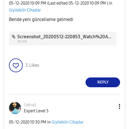
‎05-12-2020
10:09 PM
(Last edited
‎05-12-2020
10:09 PM
) in
Giyilebilir Cihazlar
Bende yeni güncelleme gelmedi
Screenshot_20200512-220853_Watch%20Active2%20Plugin.jpg
707 KB
3
Likes
REPLY
Cebrail
Expert Level 5
‎05-12-2020
10:30 PM
in
Giyilebilir Cihazlar