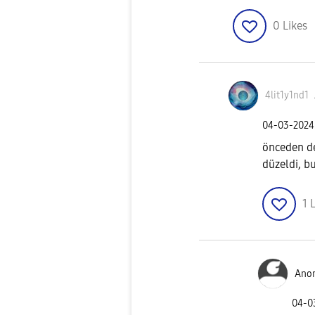
0
Likes
4lit1y1nd1
‎04-03-2024
önceden de
düzeldi, b
1
L
Ano
‎04-