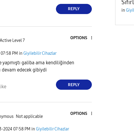
Sıfı
REPLY
in
Giyi
OPTIONS
Active Level 7
07:58 PM
in
Giyilebilir Cihazlar
 yapmıştı galiba ama kendiliğinden
u devam edecek gibiydi
REPLY
ike
OPTIONS
nymous
Not applicable
03-2024
07:58 PM
in
Giyilebilir Cihazlar