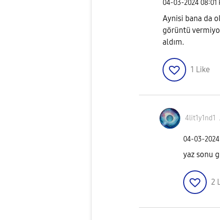
‎04-03-2024
08:01
Aynisi bana da ol
görüntü vermiyor
aldım.
1
Like
4lit1y1nd1
‎04-03-2024
yaz sonu g
2