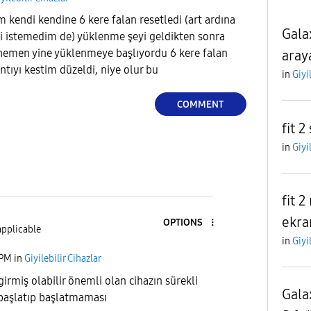
m kendi kendine 6 kere falan resetledi (art ardına
Gala
ni istemedim de) yüklenme şeyi geldikten sonra
hemen yine yüklenmeye başlıyordu 6 kere falan
aray
ntıyı kestim düzeldi, niye olur bu
in
Giyi
COMMENT
fit 2
in
Giyi
fit 
ekra
OPTIONS
applicable
in
Giyi
 PM
in
Giyilebilir Cihazlar
irmiş olabilir önemli olan cihazın sürekli
Gala
 başlatıp başlatmaması