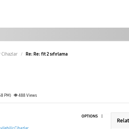
r Cihazlar
Re: Re: fit 2 sıfırlama
58 PM)
488
Views
OPTIONS
Rela
yilebilir Cihazlar