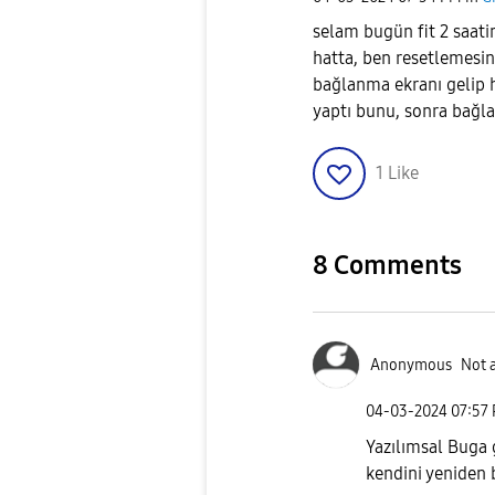
selam bugün fit 2 saati
hatta, ben resetlemesi
bağlanma ekranı gelip 
yaptı bunu, sonra bağla
1
Like
8 Comments
Anonymous
Not 
‎04-03-2024
07:57
Yazılımsal Buga g
kendini yeniden