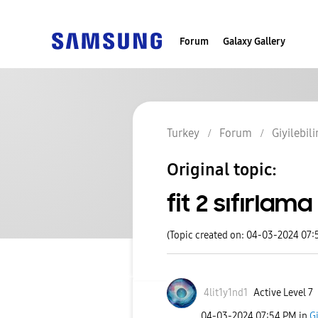
Forum
Galaxy Gallery
Turkey
Forum
Giyilebili
Original topic:
fit 2 sıfırlama
(Topic created on: 04-03-2024 07:
4lit1y1nd1
Active Level 7
‎04-03-2024
07:54 PM
in
Gi