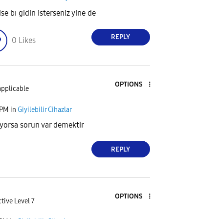
se bı gidin isterseniz yine de
REPLY
0
Likes
OPTIONS
applicable
 PM
in
Giyilebilir Cihazlar
yorsa sorun var demektir
REPLY
OPTIONS
tive Level 7