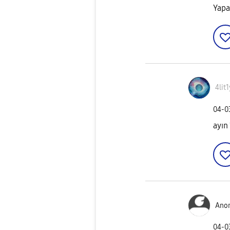
Yapa
4lit
‎04-
ayın
Ano
‎04-