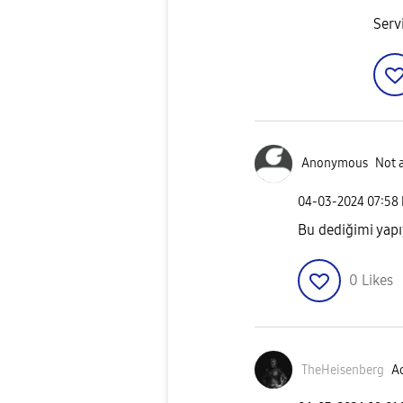
Servi
Anonymous
Not 
‎04-03-2024
07:58
Bu dediğimi yapı
0
Likes
TheHeisenberg
Ac