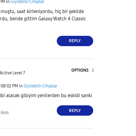
 PM
in
Giyilebilir Cihazlar
muştu, saat kirleniyordu, hiç bir şekilde
du, bende gittim Galaxy Watch 4 Classic
REPLY
OPTIONS
Active Level 7
08:02 PM
in
Giyilebilir Cihazlar
ibi alacak gibiyim yenilerden bu eskidi sanki
REPLY
Likes