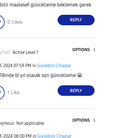
bilir maalesef güncelleme beklemek gerek
REPLY
0
Likes
OPTIONS
1y1nd1
Active Level 7
03-2024
07:59 PM
in
Giyilebilir Cihazlar
 18inde bi yıl olacak son güncelleme
😬
REPLY
1
Like
OPTIONS
nymous
Not applicable
03-2024
08:00 PM
in
Giyilebilir Cihazlar