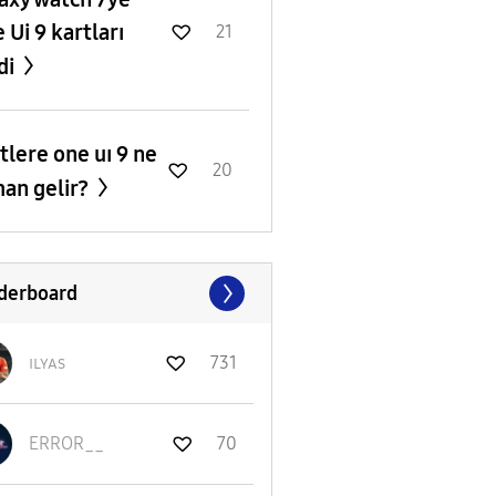
 Ui 9 kartları
21
di
tlere one uı 9 ne
20
an gelir?
derboard
ɪʟʏᴀs
731
ERROR__
70