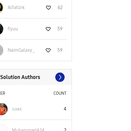
Alfatürk
62
fiyuu
59
NaimGalaxy_
59
 Solution Authors
SER
COUNT
ɪʟʏᴀs
4
MuhammedA24
2