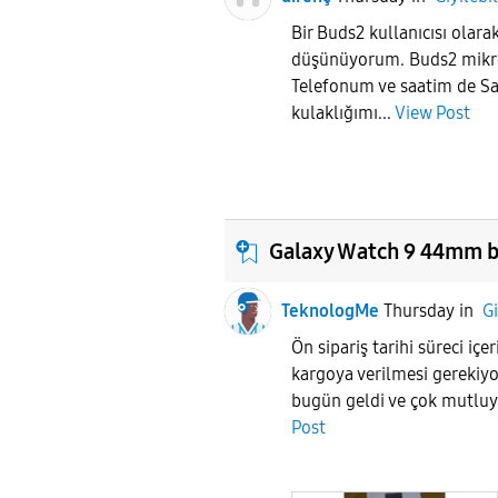
Bir Buds2 kullanıcısı olar
düşünüyorum. Buds2 mikro
Telefonum ve saatim de S
kulaklığımı...
View Post
Galaxy Watch 9 44mm be
TeknologMe
Thursday
in
Gi
Ön sipariş tarihi süreci içe
kargoya verilmesi gereki
bugün geldi ve çok mutlu
Post