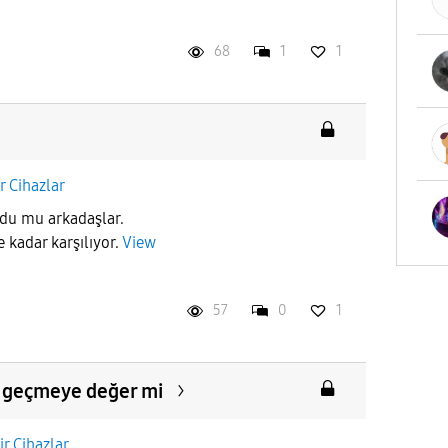
68
1
1
ir Cihazlar
ldu mu arkadaşlar.
 kadar karşılıyor.
View
57
0
1
 geçmeye değer mi
ir Cihazlar