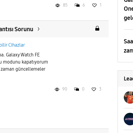
85
6
1
One
gel
antısı Sorunu
Saa
bilir Cihazlar
zam
ba. Galaxy Watch FE
fu modunu kapatıyorum
m zaman güncellemeler
Lea
90
0
3