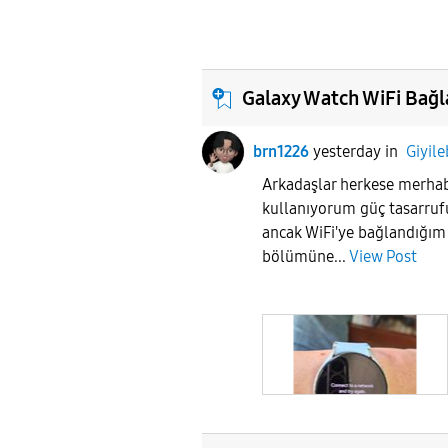
Galaxy Watch WiFi Bağl
brn1226
yesterday
in
Giyile
Arkadaşlar herkese merha
kullanıyorum güç tasarru
ancak WiFi'ye bağlandığı
bölümüne...
View Post