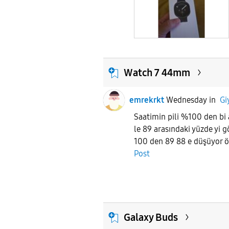
Watch 7 44mm
emrekrkt
Wednesday
in
Gi
Saatimin pili %100 den bi
le 89 arasındaki yüzde yi
100 den 89 88 e düşüyor ö
Post
Galaxy Buds