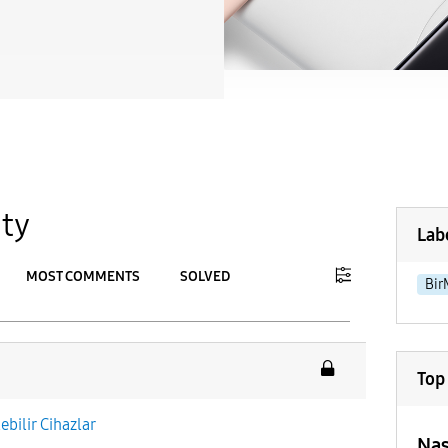
ty
Lab
MOST COMMENTS
SOLVED
Bir
To
APPLY
Top
lebilir Cihazlar
Nas