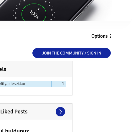
Options
JOIN THE COMMUNITY / SIGN IN
els
MilyarTesekkur
1
 Liked Posts
ıl buldunuz