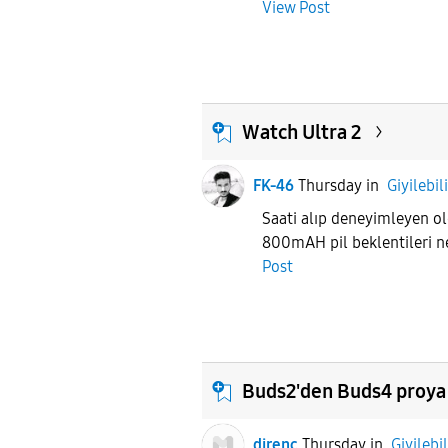
View Post
Watch Ultra 2
FK-46
Thursday
in
Giyilebil
Saati alıp deneyimleyen o
800mAH pil beklentileri ne
Post
Buds2'den Buds4 proya
direnç
Thursday
in
Giyilebil