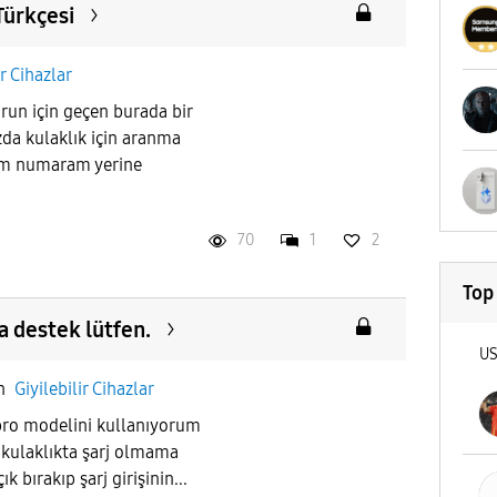
Türkçesi
ir Cihazlar
run için geçen burada bir
a kulaklık için aranma
im numaram yerine
70
1
2
Top
a destek lütfen.
U
in
Giyilebilir Cihazlar
pro modelini kullanıyorum
kulaklıkta şarj olmama
 bırakıp şarj girişinin...