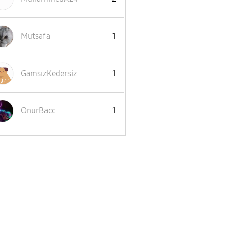
Mutsafa
1
GamsızKedersiz
1
OnurBacc
1