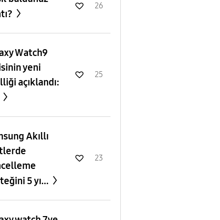
26
atı?
axy Watch9
isinin yeni
25
lliği açıklandı:
.
sung Akıllı
tlerde
23
celleme
teğini 5 yı...
axy watch 7ye