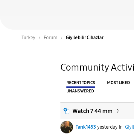
Turkey
Forum
Giyilebilir Cihazlar
Community Activi
RECENT TOPICS
MOST LIKED
UNANSWERED
From
FILTER:
Watch 7 44 mm
Tarık1453
yesterday
in
Giyi