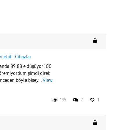
yilebilir Cihazlar
 anda 89 88 e düşüyor 100
 göremiyordum şimdi direk
nceden böyle bisey...
View
135
7
1