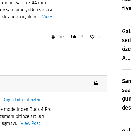
n aldığım watch 7 44 mm
fiy
de samsung yetkili servisi
 ekranda küçük bir...
View
Gal
162
19
3
ser
öze
A..
Sam
saa
gun
in
Giyilebilir Cihazlar
des
ve modelinden Buds 4 Pro
amanı bitince artıları
aylaşmayı...
View Post
Gal