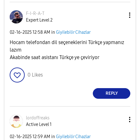
F-I-R-A-T
Expert Level 2
‎02-16-2025
12:58 AM
in
Giyilebilir Cihazlar
Hocam telefondan dil seçeneklerini Türkçe yapmanız
lazım
Akabinde saat asistanı Türkçe ye çeviriyor
0
Likes
REPLY
lordoffreaks
Active Level 1
‎02-16-2025
12:59 AM
in
Giyilebilir Cihazlar