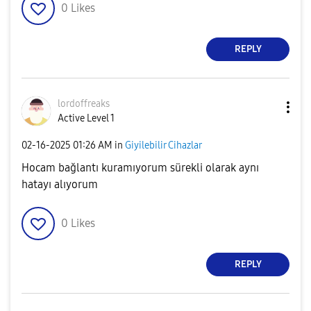
0
Likes
REPLY
lordoffreaks
Active Level 1
‎02-16-2025
01:26 AM
in
Giyilebilir Cihazlar
Hocam bağlantı kuramıyorum sürekli olarak aynı
hatayı alıyorum
0
Likes
REPLY