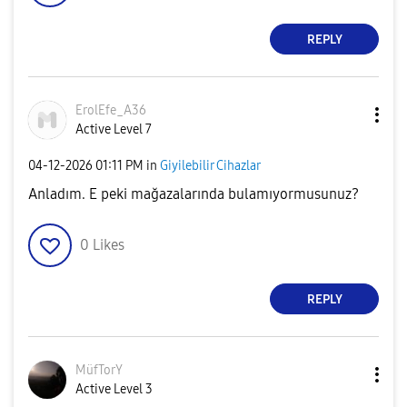
REPLY
ErolEfe_A36
Active Level 7
‎04-12-2026
01:11 PM
in
Giyilebilir Cihazlar
Anladım. E peki mağazalarında bulamıyormusunuz?
0
Likes
REPLY
MüfTorY
Active Level 3