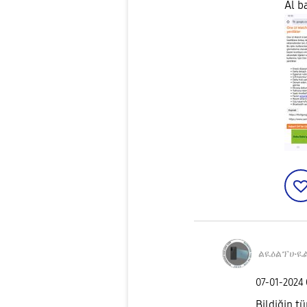
Al b
ልዪዕልፕሁዪ
‎07-01-2024
Bildiğin t