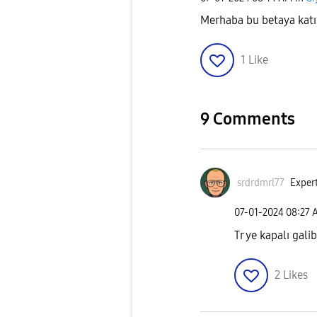
Merhaba bu betaya katılm
1
Like
9 Comments
srdrdmrl77
Expert
‎07-01-2024
08:27 
Tr ye kapalı gali
2
Likes