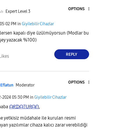
OPTIONS
ልክ
Expert Level 3
05:02 PM
in
Giyilebilir Cihazlar
ersen kapalı diye üzülmüyorsun (Modlar bu
şey yazacak %100)
REPLY
Likes
OPTIONS
Eflatun
Moderator
2-2024
05:30 PM
in
Giyilebilir Cihazlar
haba
ᗩᖇᗪᗩTᑌᖇᗩᑎ
,
e yetkisiz müdahale ile kurulan resmi
yan yazılımlar cihaza kalıcı zarar verebildiği