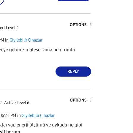
OPTIONS
ert Level 3
PM
in
Giyilebilir Cihazlar
kiyeye gelmez malesef ama ben romla
REPLY
OPTIONS
2
Active Level 6
06:31 PM
in
Giyilebilir Cihazlar
klar var, enerji ölçümü ve uykuda ne gibi
işti hocam