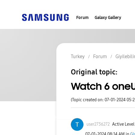
Forum
Galaxy Gallery
Turkey
Forum
Giyilebili
Original topic:
Watch 6 oneUI
(Topic created on: 07-01-2024 05:
user2736272
Active Level
‎07-01-2024
08:14 AM
in
Gi