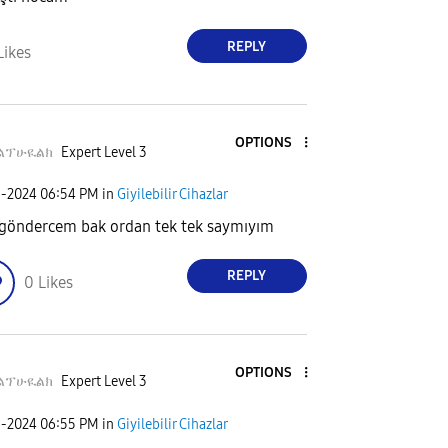
REPLY
Likes
OPTIONS
ልፕሁዪልክ
Expert Level 3
1-2024
06:54 PM
in
Giyilebilir Cihazlar
 göndercem bak ordan tek tek saymıyım
REPLY
0
Likes
OPTIONS
ልፕሁዪልክ
Expert Level 3
1-2024
06:55 PM
in
Giyilebilir Cihazlar