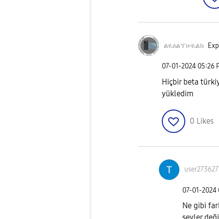
ልዪዕልፕሁዪልክ
Exp
‎07-01-2024
05:26 
Hiçbir beta tür
yükledim
0
Likes
user273627
‎07-01-2024
Ne gibi far
şeyler değ