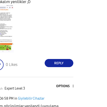
akalım yenilikler ;D
REPLY
0
Likes
OPTIONS
ልክ
Expert Level 3
06:58 PM
in
Giyilebilir Cihazlar
üm görünümler yenilendi (uygulama