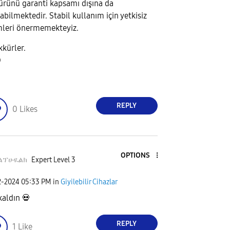
 ürünü garanti kapsamı dışına da
rabilmektedir. Stabil kullanım için yetkisiz
mleri önermemekteyiz.
kkürler.
D
REPLY
0
Likes
OPTIONS
ልፕሁዪልክ
Expert Level 3
2-2024
05:33 PM
in
Giyilebilir Cihazlar
kaldın
💀
REPLY
1
Like