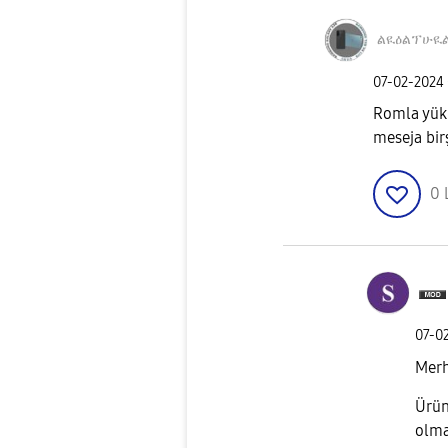
ልዪዕልፕሁዪ
‎07-02-2024
Romla yükl
meseja bir
0
‎07-0
Mer
Ürün
olma