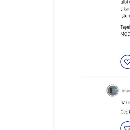
gibi
çıka
işle
Teşe
MO
ልዪዕ
‎07-0
Geç 