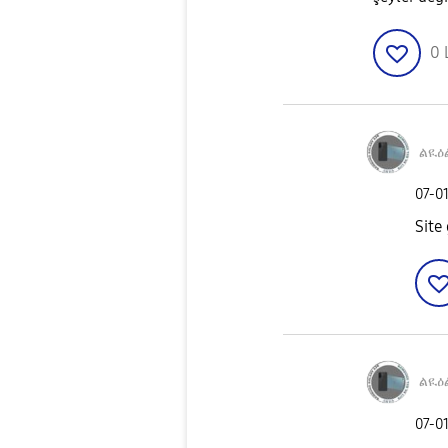
0
ልዪዕ
‎07-0
Site
ልዪዕ
‎07-0