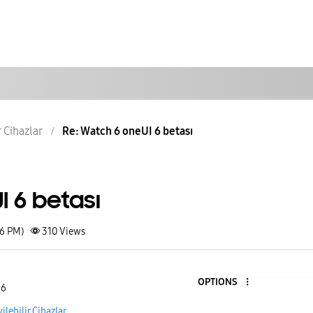
r Cihazlar
Re: Watch 6 oneUI 6 betası
 6 betası
26 PM)
310
Views
OPTIONS
 6
yilebilir Cihazlar