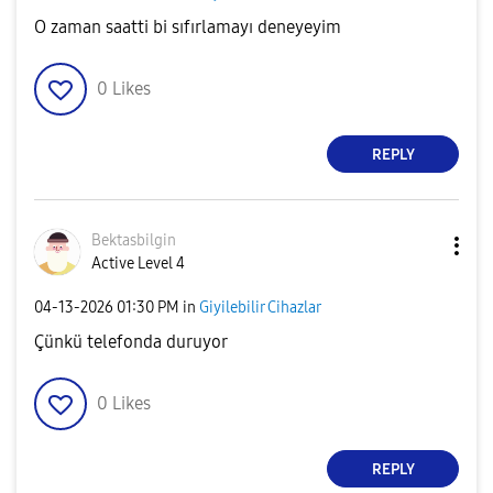
O zaman saatti bi sıfırlamayı deneyeyim
0
Likes
REPLY
Bektasbilgin
Active Level 4
‎04-13-2026
01:30 PM
in
Giyilebilir Cihazlar
Çünkü telefonda duruyor
0
Likes
REPLY