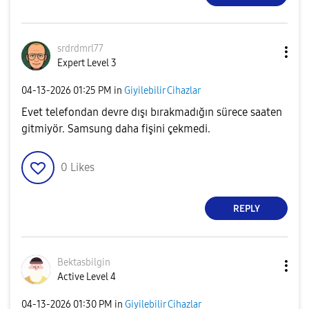
srdrdmrl77
Expert Level 3
‎04-13-2026
01:25 PM
in
Giyilebilir Cihazlar
Evet telefondan devre dışı bırakmadığın sürece saaten
gitmiyör. Samsung daha fişini çekmedi.
0
Likes
REPLY
Bektasbilgin
Active Level 4
‎04-13-2026
01:30 PM
in
Giyilebilir Cihazlar