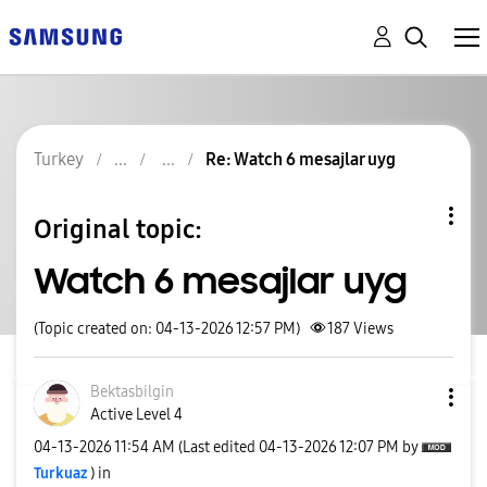
Turkey
Re: Watch 6 mesajlar uyg
Original topic:
Watch 6 mesajlar uyg
(Topic created on: 04-13-2026 12:57 PM)
187
Views
Bektasbilgin
Active Level 4
‎04-13-2026
11:54 AM
(Last edited
‎04-13-2026
12:07 PM
by
Turkuaz
) in