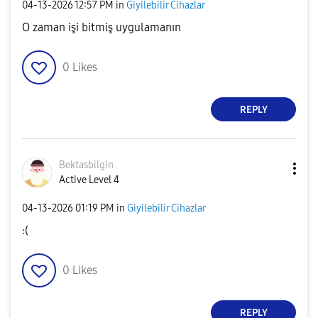
‎04-13-2026
12:57 PM
in
Giyilebilir Cihazlar
O zaman işi bitmiş uygulamanın
0
Likes
REPLY
Bektasbilgin
Active Level 4
‎04-13-2026
01:19 PM
in
Giyilebilir Cihazlar
:(
0
Likes
REPLY