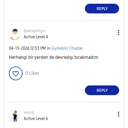
REPLY
Bektasbilgin
Active Level 4
‎04-13-2026
12:53 PM
in
Giyilebilir Cihazlar
Herhangi bir yerden de devredışı bırakmadım
0
Likes
REPLY
HmzK
Active Level 6