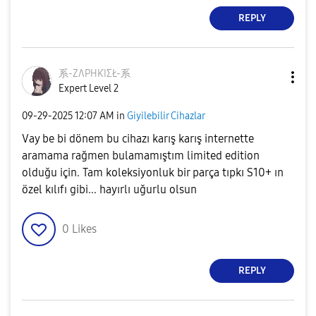
REPLY
系-ZɅPHƘIΣŁ-系
Expert Level 2
‎09-29-2025
12:07 AM
in
Giyilebilir Cihazlar
Vay be bi dönem bu cihazı karış karış internette
aramama rağmen bulamamıştım limited edition
olduğu için. Tam koleksiyonluk bir parça tıpkı S10+ ın
özel kılıfı gibi... hayırlı uğurlu olsun
0
Likes
REPLY