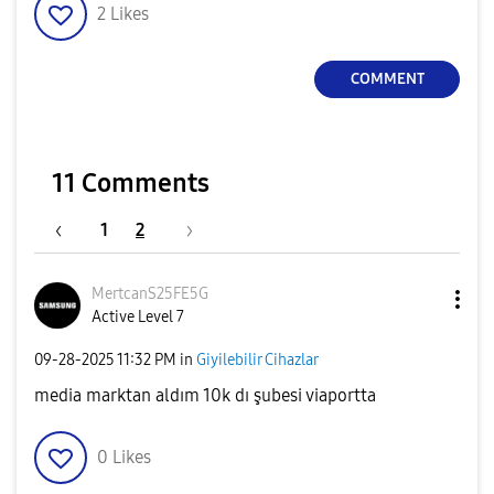
2
Likes
COMMENT
11 Comments
1
2
MertcanS25FE5G
Active Level 7
‎09-28-2025
11:32 PM
in
Giyilebilir Cihazlar
media marktan aldım 10k dı şubesi viaportta
0
Likes