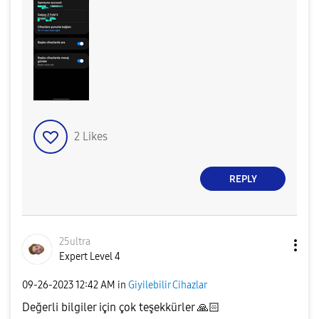
2
Likes
REPLY
25ultra
Expert Level 4
‎09-26-2023
12:42 AM
in
Giyilebilir Cihazlar
Değerli bilgiler için çok teşekkürler
🙏🏻