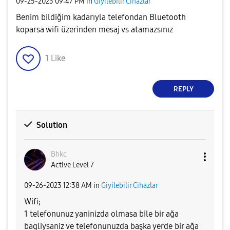
‎09-25-2023
09:47 PM
in
Giyilebilir Cihazlar
Benim bildiğim kadarıyla telefondan Bluetooth
koparsa wifi üzerinden mesaj vs atamazsınız
1
Like
REPLY
Solution
Bhkc
Active Level 7
‎09-26-2023
12:38 AM
in
Giyilebilir Cihazlar
Wifi;
1 telefonunuz yaninizda olmasa bile bir ağa
bagliysaniz ve telefonunuzda başka yerde bir ağa