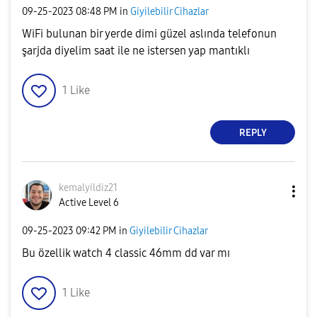
‎09-25-2023
08:48 PM
in
Giyilebilir Cihazlar
WiFi bulunan bir yerde dimi güzel aslında telefonun
şarjda diyelim saat ile ne istersen yap mantıklı
1
Like
REPLY
kemalyildiz21
Active Level 6
‎09-25-2023
09:42 PM
in
Giyilebilir Cihazlar
Bu özellik watch 4 classic 46mm dd var mı
1
Like