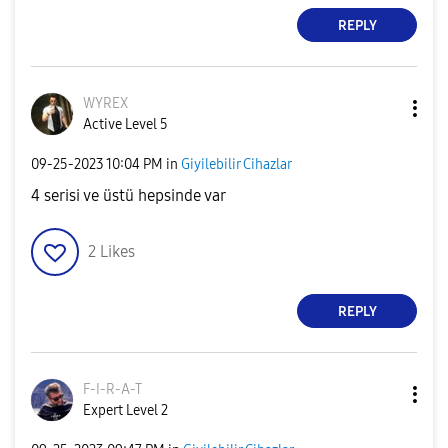
REPLY
WYREX
Active Level 5
‎09-25-2023
10:04 PM
in
Giyilebilir Cihazlar
4 serisi ve üstü hepsinde var
2
Likes
REPLY
F-I-R-A-T
Expert Level 2