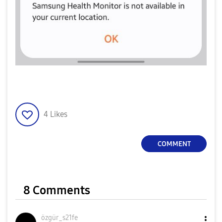
4
Likes
COMMENT
8 Comments
özgür_s21fe