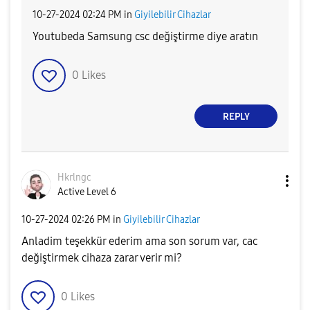
‎10-27-2024
02:24 PM
in
Giyilebilir Cihazlar
Youtubeda Samsung csc değiştirme diye aratın
0
Likes
REPLY
Hkrlngc
Active Level 6
‎10-27-2024
02:26 PM
in
Giyilebilir Cihazlar
Anladim teşekkür ederim ama son sorum var, cac
değiştirmek cihaza zarar verir mi?
0
Likes