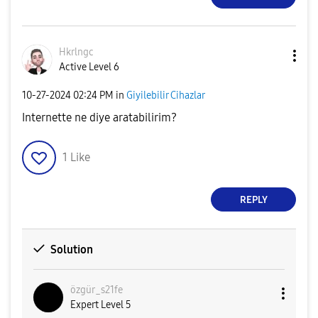
Hkrlngc
Active Level 6
‎10-27-2024
02:24 PM
in
Giyilebilir Cihazlar
Internette ne diye aratabilirim?
1
Like
REPLY
Solution
özgür_s21fe
Expert Level 5