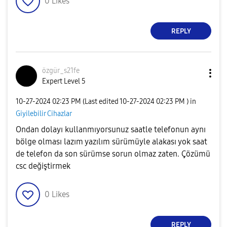
0
Likes
REPLY
özgür_s21fe
Expert Level 5
‎10-27-2024
02:23 PM
(Last edited
‎10-27-2024
02:23 PM
) in
Giyilebilir Cihazlar
Ondan dolayı kullanmıyorsunuz saatle telefonun aynı
bölge olması lazım yazılım sürümüyle alakası yok saat
de telefon da son sürümse sorun olmaz zaten. Çözümü
csc değiştirmek
0
Likes
REPLY