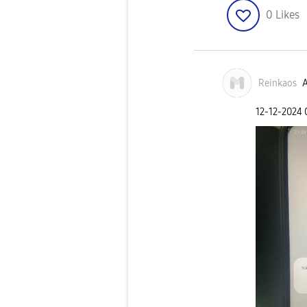
0
Likes
Reinkaos
A
‎12-12-2024