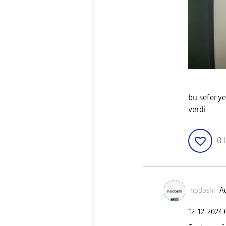
bu sefer y
verdi
0
nodoshi
Ac
‎12-12-2024