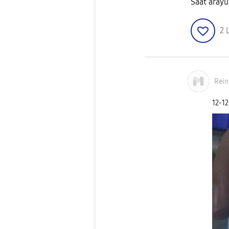
Saat arayü
2
Rein
‎12-1