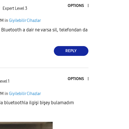
OPTIONS
U
Expert Level 3
PM
in
Giyilebilir Cihazlar
 Bluetooth a dair ne varsa sil, telefondan da
REPLY
OPTIONS
evel 1
PM
in
Giyilebilir Cihazlar
da bluetoothla ilgişi bişey bulamadım