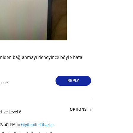
eniden bağlanmayı deneyince böyle hata
REPLY
Likes
OPTIONS
tive Level 6
09:41 PM
in
Giyilebilir Cihazlar