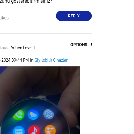
zünü gösterebilirmisiniz?
REPLY
Likes
OPTIONS
kaos
Active Level 1
2-2024
09:44 PM
in
Giyilebilir Cihazlar