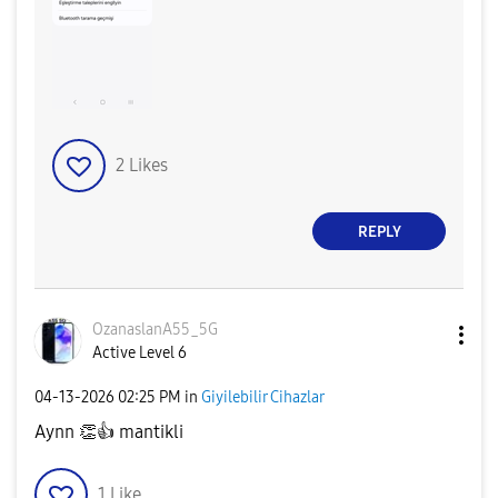
2
Likes
REPLY
OzanaslanA55_5G
Active Level 6
‎04-13-2026
02:25 PM
in
Giyilebilir Cihazlar
Aynn
👏
👍
mantikli
1
Like