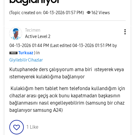
(Topic created on: 04-13-2026 01:57 PM)
162
Views
Tecimen
Active Level 2
‎04-13-2026
01:44 PM
(Last edited
‎04-13-2026
01:51 PM
by
Turkuaz
) in
Giyilebilir Cihazlar
Kutuphanede ders çalışıyorum ama biri ısteyerek veya
ıstemeyerek kulaklığıma bağlanıyor
Kulaklığım hem tablet hem telefonda kullandığım için
cihazlar arası geçiş acık bunu kapatmadan başkasının
bağlanmasını nasıl engelleyebilirim (samsung bir cıhaz
baglanıyor samsung A24)
1
Like