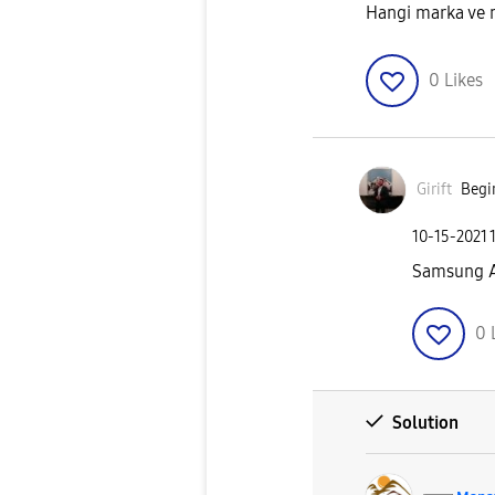
Hangi marka ve 
0
Likes
Girift
Begin
‎10-15-2021
Samsung 
0
Solution