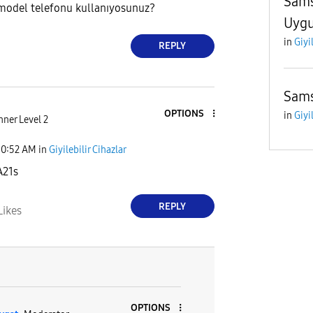
Sams
model telefonu kullanıyosunuz?
Uygu
in
Giyi
REPLY
Sams
OPTIONS
in
Giyi
ner Level 2
10:52 AM
in
Giyilebilir Cihazlar
A21s
REPLY
Likes
OPTIONS