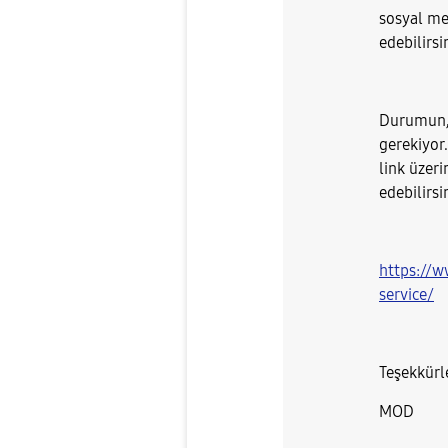
sosyal me
edebilirsi
Durumun, 
gerekiyor.
link üzer
edebilirsi
https://
service/
Teşekkürl
MOD