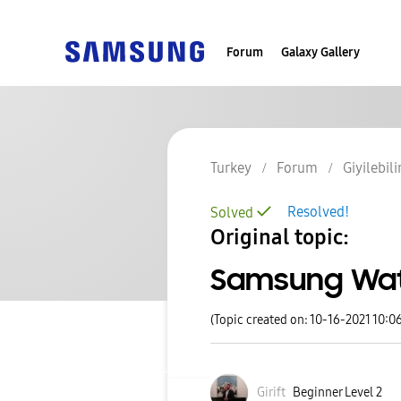
Forum
Galaxy Gallery
Turkey
Forum
Giyilebili
Resolved!
Solved
Original topic:
Samsung Wat
(Topic created on: 10-16-2021 10:0
Girift
Beginner Level 2