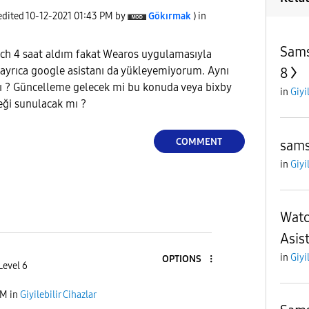
 edited
‎10-12-2021
01:43 PM
by
Gökırmak
) in
Sams
h 4 saat aldım fakat Wearos uygulamasıyla
yrıca google asistanı da yükleyemiyorum. Aynı
8
mı ? Güncelleme gelecek mi bu konuda veya bixby
in
Giyi
teği sunulacak mı ?
COMMENT
sams
in
Giyi
Watc
Asis
in
Giyi
OPTIONS
Level 6
AM
in
Giyilebilir Cihazlar