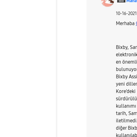
Mana
‎10-16-2021
Merhaba
Bixby, Sam
elektroni
en önemli
bulunuyor
Bixby Assi
yeni dille
Kore’deki
sürdürülü
kullanımı 
tarih, Sa
iletilmedi
diğer Bixb
kullanılab