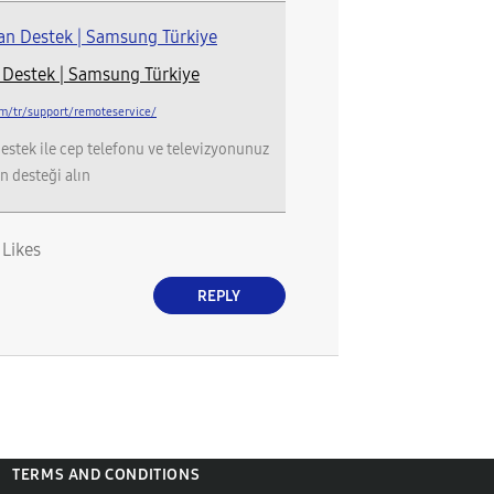
 Destek | Samsung Türkiye
m/tr/support/remoteservice/
estek ile cep telefonu ve televizyonunuz
n desteği alın
0
Likes
REPLY
TERMS AND CONDITIONS