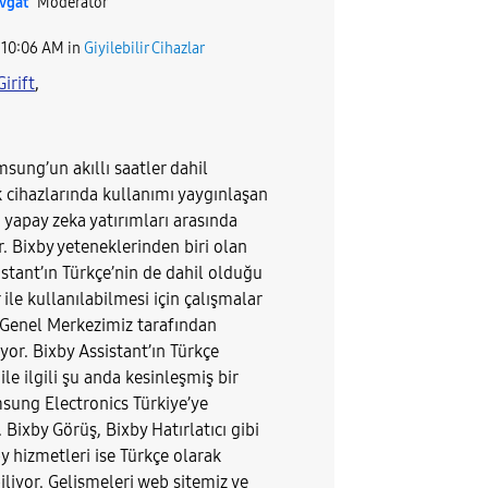
vgat
Moderator
10:06 AM
in
Giyilebilir Cihazlar
Girift
,
sung’un akıllı saatler dahil
k cihazlarında kullanımı yaygınlaşan
 yapay zeka yatırımları arasında
. Bixby yeteneklerinden biri olan
stant’ın Türkçe’nin de dahil olduğu
r ile kullanılabilmesi için çalışmalar
 Genel Merkezimiz tarafından
yor. Bixby Assistant’ın Türkçe
ile ilgili şu anda kesinleşmiş bir
msung Electronics Türkiye’ye
. Bixby Görüş, Bixby Hatırlatıcı gibi
y hizmetleri ise Türkçe olarak
iliyor. Gelişmeleri web sitemiz ve