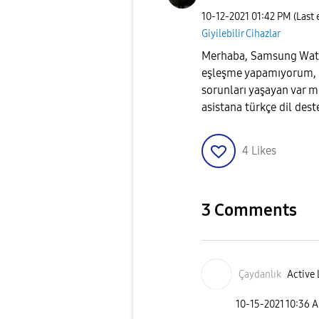
‎10-12-2021
01:42 PM
(Last
Giyilebilir Cihazlar
Merhaba, Samsung Watc
eşleşme yapamıyorum, a
sorunları yaşayan var 
asistana türkçe dil des
4
Likes
3 Comments
Çaydanlık
Active 
‎10-15-2021
10:36 