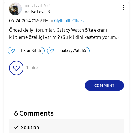
murat77d-S23
Active Level 8
‎06-24-2024
01:59 PM
in
Giyilebilir Cihazlar
Öncelikle iyi forumlar. Galaxy Watch 5'te ekranı
kilitleme özelliği var mı? (Su kilidini kastetmiyorum.)
EkranKilitli
GalaxyWatch5
1
Like
COMMENT
6 Comments
Solution