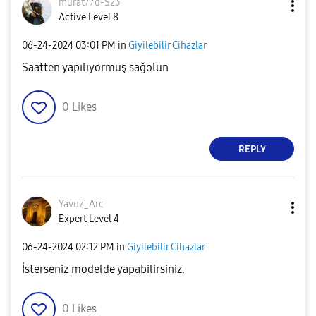
murat77d-S23
Active Level 8
‎06-24-2024
03:01 PM
in
Giyilebilir Cihazlar
Saatten yapılıyormuş sağolun
0
Likes
REPLY
Yavuz_Arc
Expert Level 4
‎06-24-2024
02:12 PM
in
Giyilebilir Cihazlar
İsterseniz modelde yapabilirsiniz.
0
Likes