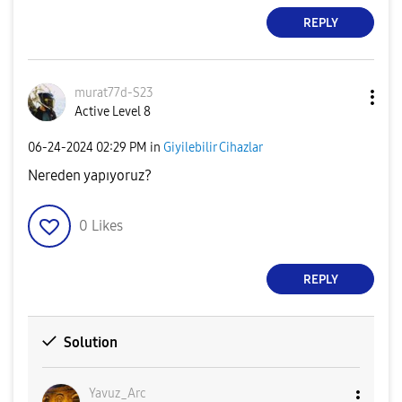
REPLY
murat77d-S23
Active Level 8
‎06-24-2024
02:29 PM
in
Giyilebilir Cihazlar
Nereden yapıyoruz?
0
Likes
REPLY
Solution
Yavuz_Arc