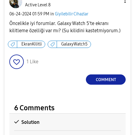
Active Level 8
‎06-24-2024
01:59 PM
in
Giyilebilir Cihazlar
Öncelikle iyi forumlar. Galaxy Watch 5'te ekranı
kilitleme özelliği var mı? (Su kilidini kastetmiyorum.)
EkranKilitli
GalaxyWatch5
1
Like
COMMENT
6 Comments
Solution