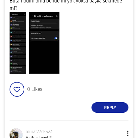
Bulamadım ama bende mi yok yoksa başka sekmede
mi?
0
Likes
REPLY
murat77d-S23