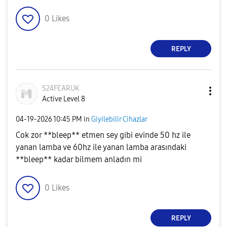
0
Likes
REPLY
S24FEARUK
Active Level 8
‎04-19-2026
10:45 PM
in
Giyilebilir Cihazlar
Cok zor **bleep** etmen sey gibi evinde 50 hz ile
yanan lamba ve 60hz ile yanan lamba arasındaki
**bleep** kadar bilmem anladın mi
0
Likes
REPLY