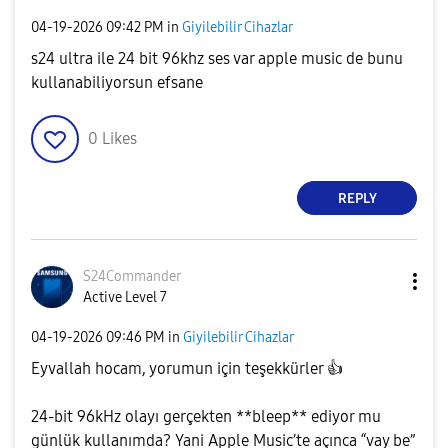
‎04-19-2026
09:42 PM
in
Giyilebilir Cihazlar
s24 ultra ile 24 bit 96khz ses var apple music de bunu
kullanabiliyorsun efsane
0
Likes
REPLY
S24Commander
Active Level 7
‎04-19-2026
09:46 PM
in
Giyilebilir Cihazlar
Eyvallah hocam, yorumun için teşekkürler
👍
24-bit 96kHz olayı gerçekten **bleep** ediyor mu
günlük kullanımda? Yani Apple Music’te açınca “vay be”