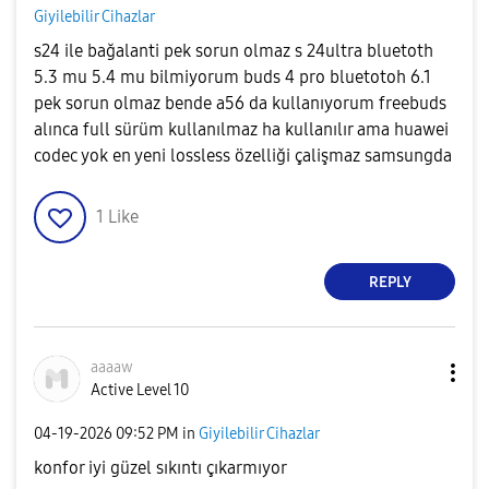
Giyilebilir Cihazlar
s24 ile bağalanti pek sorun olmaz s 24ultra bluetoth
5.3 mu 5.4 mu bilmiyorum buds 4 pro bluetotoh 6.1
pek sorun olmaz bende a56 da kullanıyorum freebuds
alınca full sürüm kullanılmaz ha kullanılır ama huawei
codec yok en yeni lossless özelliği çalişmaz samsungda
1
Like
REPLY
aaaaw
Active Level 10
‎04-19-2026
09:52 PM
in
Giyilebilir Cihazlar
konfor iyi güzel sıkıntı çıkarmıyor