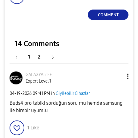
COMMENT
14 Comments
1
2
GALAXYA51-F
Expert Level 1
‎04-19-2026
09:41 PM
in
Giyilebilir Cihazlar
Buds4 pro tabiki sorduğun soru mu hemde samsung
ile birebir uyumlu
1
Like