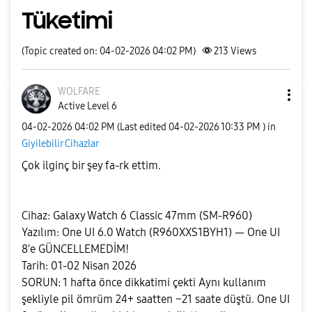
Tüketimi
(Topic created on: 04-02-2026 04:02 PM)
213
Views
WOLFARE
Active Level 6
‎04-02-2026
04:02 PM
(Last edited
‎04-02-2026
10:33 PM
) in
Giyilebilir Cihazlar
Çok ilginç bir şey fa-rk ettim.
Cihaz: Galaxy Watch 6 Classic 47mm (SM-R960)
Yazılım: One UI 6.0 Watch (R960XXS1BYH1) — One UI
8'e GÜNCELLEMEDİM!
Tarih: 01-02 Nisan 2026
SORUN: 1
hafta önce dikkatimi çekti Aynı kullanım
şekliyle pil ömrüm 24+ saatten ~21 saate düştü. One UI