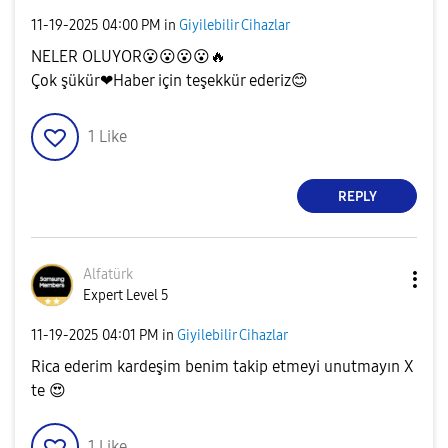
‎11-19-2025
04:00 PM
in
Giyilebilir Cihazlar
NELER OLUYOR
😮
😮
😮
😮
🔥
Çok şükür❤Haber için teşekkür ederiz
😊
1
Like
REPLY
Alfatürk
Expert Level 5
‎11-19-2025
04:01 PM
in
Giyilebilir Cihazlar
Rica ederim kardeşim benim takip etmeyi unutmayın X
te
😍
1
Like