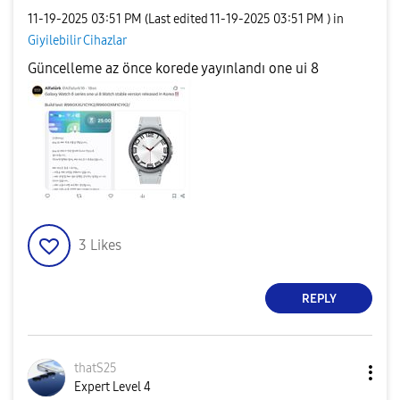
‎11-19-2025
03:51 PM
(Last edited
‎11-19-2025
03:51 PM
) in
Giyilebilir Cihazlar
Güncelleme az önce korede yayınlandı one ui 8
3
Likes
REPLY
thatS25
Expert Level 4