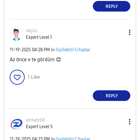
REPLY
Akyüz
Expert Level 1
‎11-19-2025
04:28 PM
in
Giyilebilir Cihazlar
Az önce x te gördüm
😊
1
Like
REPLY
serhatz04
Expert Level 5
‎11-19-2025
04:23 PM
in
Giyilebilir Cihazlar