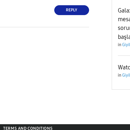
Gala
REPLY
mesa
soru
başl
in
Giyi
Watc
in
Giyi
TERMS AND CONDITIONS