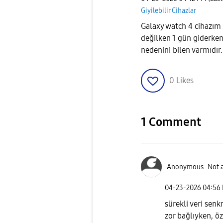
Giyilebilir Cihazlar
Galaxy watch 4 cihazım 
değilken 1 gün giderken
nedenini bilen varmıdır
0
Likes
1 Comment
Anonymous
Not 
‎04-23-2026
04:56
sürekli veri sen
zor bağlıyken, ö