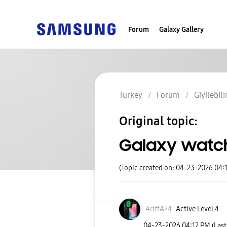
Forum
Galaxy Gallery
Turkey
Forum
Giyilebili
Original topic:
Galaxy watch
(Topic created on: 04-23-2026 04:
AriffA24
Active Level 4
‎04-23-2026
04:12 PM
(Las