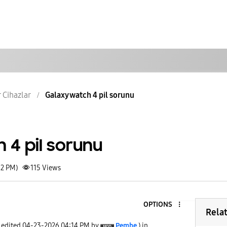
r Cihazlar
Galaxy watch 4 pil sorunu
 4 pil sorunu
12 PM)
115
Views
OPTIONS
Rela
t edited
‎04-23-2026
04:14 PM
by
Pembe
) in