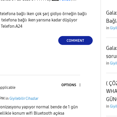
Gala
telefona bağlı iken çok şarj gidiyo örneğin bağlı
 telefona bağlı iken yarısına kadar düşüyor
Bağl
. Telefon:A24
in
Giyi
COMMENT
Gala
soru
in
Giyi
( Ç
OPTIONS
applicable
WHA
GÜNC
 PM
in
Giyilebilir Cihazlar
in
Giyi
kronizasyonu yapıyor normal bende de 1 gün
zellikle konum wifi Bluetooth açıksa