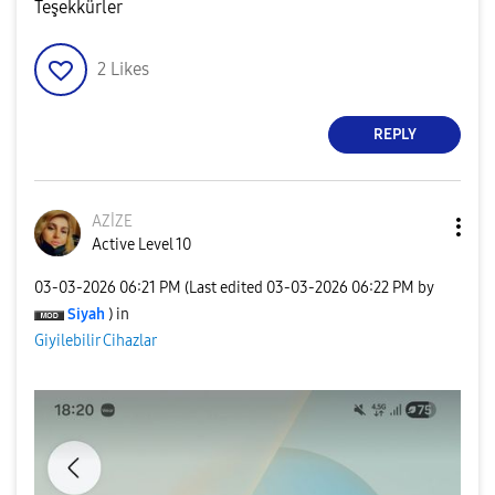
Teşekkürler
2
Likes
REPLY
AZİZE
Active Level 10
‎03-03-2026
06:21 PM
(Last edited
‎03-03-2026
06:22 PM
by
Siyah
) in
Giyilebilir Cihazlar