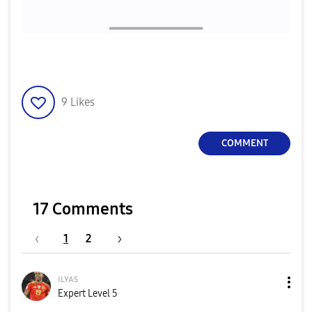
9
Likes
COMMENT
17 Comments
1
2
ɪʟʏᴀs
Expert Level 5