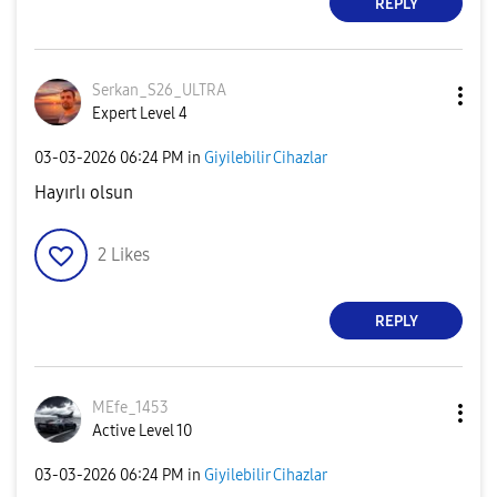
REPLY
Serkan_S26_ULTR
A
Expert Level 4
‎03-03-2026
06:24 PM
in
Giyilebilir Cihazlar
Hayırlı olsun
2
Likes
REPLY
MEfe_1453
Active Level 10
‎03-03-2026
06:24 PM
in
Giyilebilir Cihazlar