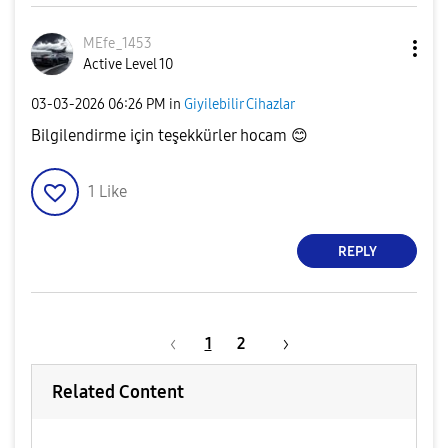
MEfe_1453
Active Level 10
‎03-03-2026
06:26 PM
in
Giyilebilir Cihazlar
Bilgilendirme için teşekkürler hocam
😊
1
Like
REPLY
1
2
Related Content