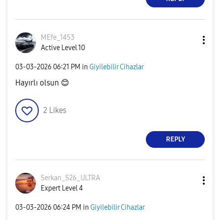
MEfe_1453
Active Level 10
‎03-03-2026
06:21 PM
in
Giyilebilir Cihazlar
Hayırlı olsun
😊
2
Likes
REPLY
Serkan_S26_ULTR
A
Expert Level 4
‎03-03-2026
06:24 PM
in
Giyilebilir Cihazlar