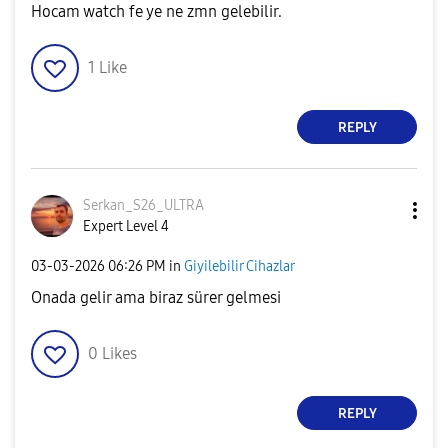
Hocam watch fe ye ne zmn gelebilir.
1
Like
REPLY
Serkan_S26_ULTR
A
Expert Level 4
‎03-03-2026
06:26 PM
in
Giyilebilir Cihazlar
Onada gelir ama biraz sürer gelmesi
0
Likes
REPLY