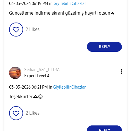
‎03-03-2026
06:19 PM
in
Giyilebilir Cihazlar
Guncelleme indirme ekrani güzelmiş hayırlı olsun
🔥
2
Likes
REPLY
Serkan_S26_ULTR
A
Expert Level 4
‎03-03-2026
06:21 PM
in
Giyilebilir Cihazlar
Teşekkürler
🙏
😊
2
Likes
REPLY