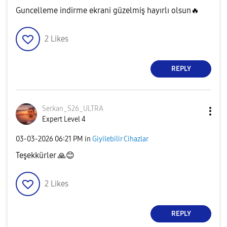
Guncelleme indirme ekrani güzelmiş hayırlı olsun
🔥
2
Likes
REPLY
Serkan_S26_ULTR
A
Expert Level 4
‎03-03-2026
06:21 PM
in
Giyilebilir Cihazlar
Teşekkürler
🙏
😊
2
Likes
REPLY