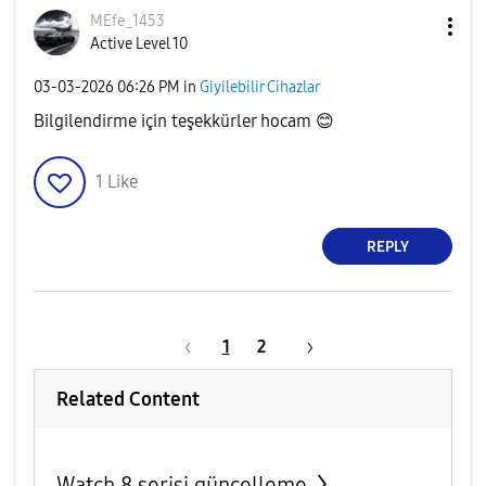
MEfe_1453
Active Level 10
‎03-03-2026
06:26 PM
in
Giyilebilir Cihazlar
Bilgilendirme için teşekkürler hocam
😊
1
Like
REPLY
1
2
Related Content
Watch 8 serisi güncelleme.