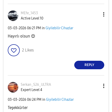
MEfe_1453
Active Level 10
‎03-03-2026
06:21 PM
in
Giyilebilir Cihazlar
Hayırlı olsun
😊
2
Likes
REPLY
Serkan_S26_ULTR
A
Expert Level 4
‎03-03-2026
06:24 PM
in
Giyilebilir Cihazlar
Teşekkürler