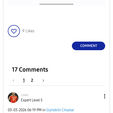
9
Likes
COMMENT
17 Comments
1
2
ɪʟʏᴀs
Expert Level 5
‎03-03-2026
06:19 PM
in
Giyilebilir Cihazlar