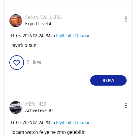
Serkan_S26_ULTR
A
Expert Level 4
‎03-03-2026
06:24 PM
in
Giyilebilir Cihazlar
Hayırlı olsun
2
Likes
REPLY
MEfe_1453
Active Level 10
‎03-03-2026
06:24 PM
in
Giyilebilir Cihazlar
Hocam watch fe ye ne zmn gelebilir.