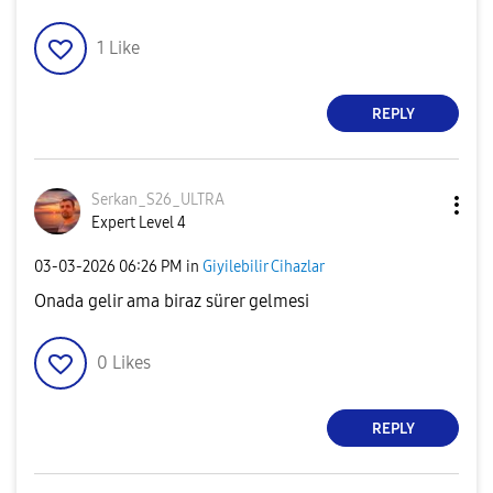
1
Like
REPLY
Serkan_S26_ULTR
A
Expert Level 4
‎03-03-2026
06:26 PM
in
Giyilebilir Cihazlar
Onada gelir ama biraz sürer gelmesi
0
Likes
REPLY