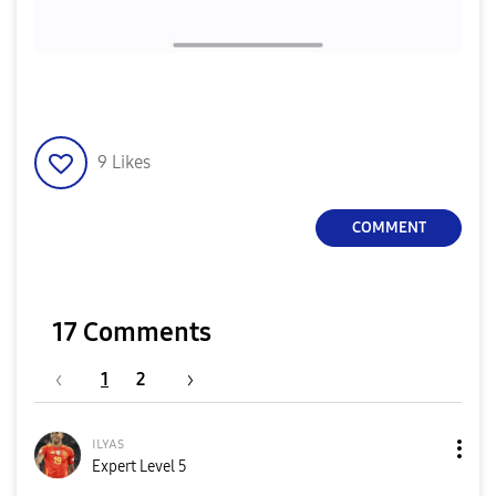
9
Likes
COMMENT
17 Comments
1
2
ɪʟʏᴀs
Expert Level 5