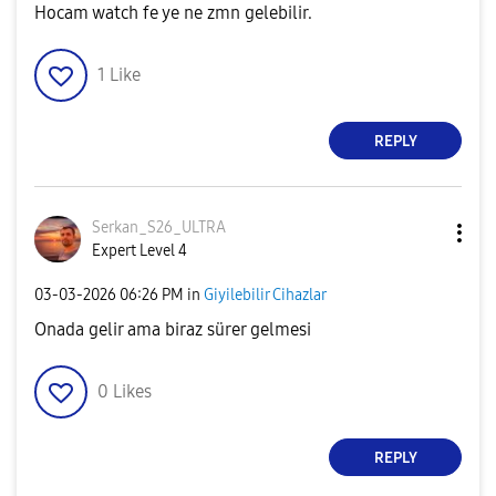
Hocam watch fe ye ne zmn gelebilir.
1
Like
REPLY
Serkan_S26_ULTR
A
Expert Level 4
‎03-03-2026
06:26 PM
in
Giyilebilir Cihazlar
Onada gelir ama biraz sürer gelmesi
0
Likes
REPLY