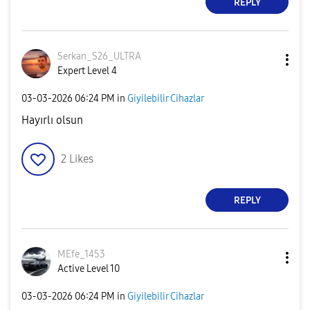
REPLY
Serkan_S26_ULTR
A
Expert Level 4
‎03-03-2026
06:24 PM
in
Giyilebilir Cihazlar
Hayırlı olsun
2
Likes
REPLY
MEfe_1453
Active Level 10
‎03-03-2026
06:24 PM
in
Giyilebilir Cihazlar