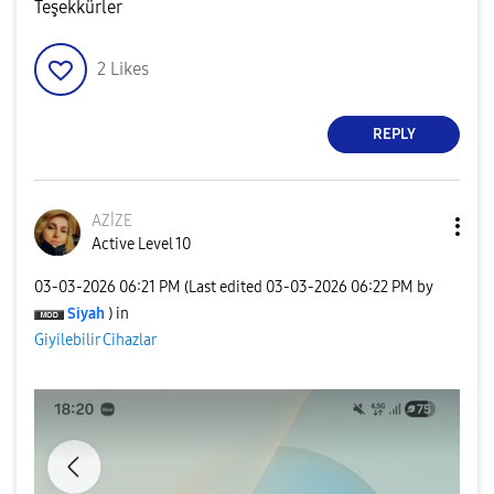
Teşekkürler
2
Likes
REPLY
AZİZE
Active Level 10
‎03-03-2026
06:21 PM
(Last edited
‎03-03-2026
06:22 PM
by
Siyah
) in
Giyilebilir Cihazlar