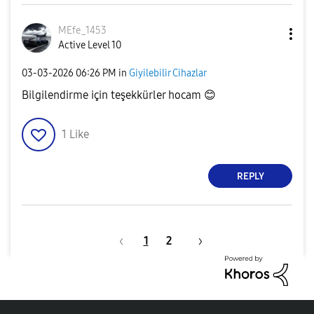
MEfe_1453
Active Level 10
‎03-03-2026
06:26 PM
in
Giyilebilir Cihazlar
Bilgilendirme için teşekkürler hocam
😊
1
Like
REPLY
1
2