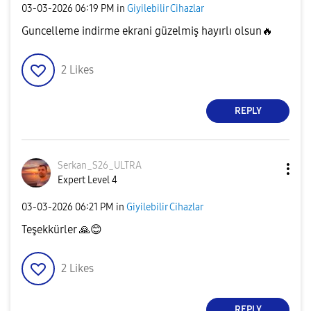
‎03-03-2026
06:19 PM
in
Giyilebilir Cihazlar
Guncelleme indirme ekrani güzelmiş hayırlı olsun
🔥
2
Likes
REPLY
Serkan_S26_ULTR
A
Expert Level 4
‎03-03-2026
06:21 PM
in
Giyilebilir Cihazlar
Teşekkürler
🙏
😊
2
Likes
REPLY