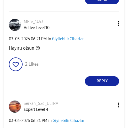
MEfe_1453
Active Level 10
‎03-03-2026
06:21 PM
in
Giyilebilir Cihazlar
Hayırlı olsun
😊
2
Likes
REPLY
Serkan_S26_ULTR
A
Expert Level 4
‎03-03-2026
06:24 PM
in
Giyilebilir Cihazlar