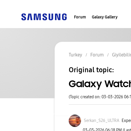
Forum
Galaxy Gallery
Turkey
Forum
Giyilebili
Original topic:
Galaxy Watch
(Topic created on: 03-03-2026 06:
Serkan_S26_ULTR
A
Exper
‎03-03-2026
06:18 PM
(Las