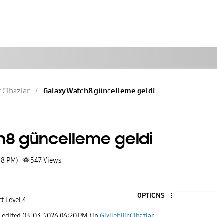
r Cihazlar
Galaxy Watch8 güncelleme geldi
8 güncelleme geldi
18 PM)
547
Views
OPTIONS
t Level 4
t edited
‎03-03-2026
06:20 PM
) in
Giyilebilir Cihazlar