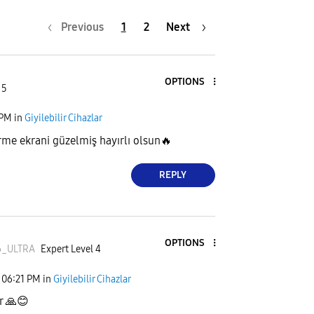
Previous
1
2
Next
OPTIONS
 5
 PM
in
Giyilebilir Cihazlar
me ekrani güzelmiş hayırlı olsun
🔥
REPLY
OPTIONS
6_ULTR
A
Expert Level 4
06:21 PM
in
Giyilebilir Cihazlar
er
🙏
😊