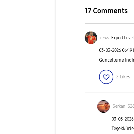
17 Comments
ɪʟʏᴀs
Expert Level
‎03-03-2026
06:19
Guncelleme indir
2
Likes
Serkan_S2
‎03-03-2026
Teşekkürl