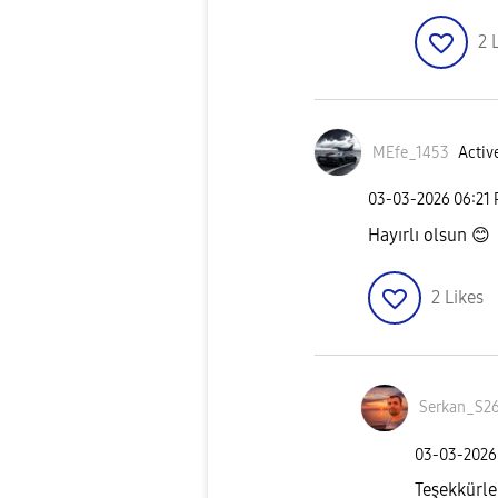
2
MEfe_1453
Active
‎03-03-2026
06:21
Hayırlı olsun
😊
2
Likes
Serkan_S2
‎03-03-2026
Teşekkürle