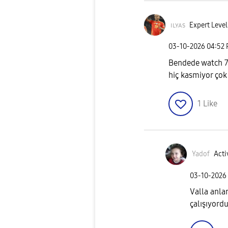
ɪʟʏᴀs
Expert Level
‎03-10-2026
04:52
Bendede watch 7 
hiç kasmiyor çok 
1
Like
Yadof
Acti
‎03-10-2026
Valla anl
çalışıyord