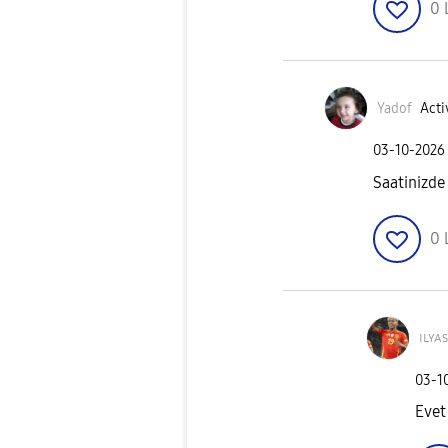
0
Yadof
Acti
‎03-10-2026
Saatinizd
0
ɪʟʏᴀs
‎03-1
Evet