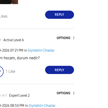
REPLY
Likes
OPTIONS
f
Active Level 6
0-2026
07:21 PM
in
Giyilebilir Cihazlar
m hocam, durum nedir?
REPLY
1
Like
OPTIONS
R-A-T
Expert Level 2
0-2026
08:50 PM
in
Giyilebilir Cihazlar