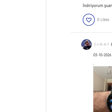
İndiriyorum şua
0
Likes
F-I-R-A-T
‎03-10-2026
.