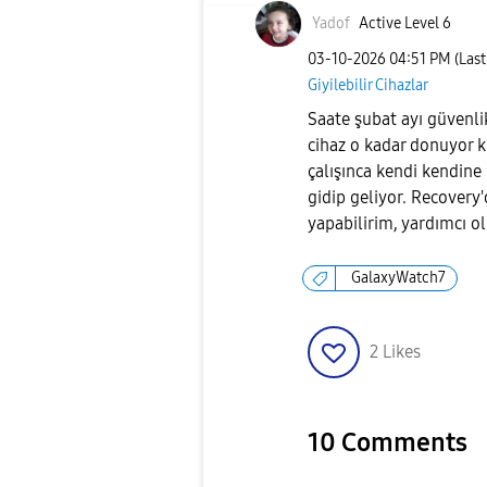
Yadof
Active Level 6
‎03-10-2026
04:51 PM
(Las
Giyilebilir Cihazlar
Saate şubat ayı güvenl
cihaz o kadar donuyor k
çalışınca kendi kendine 
gidip geliyor. Recovery
yapabilirim, yardımcı 
GalaxyWatch7
2
Likes
10 Comments