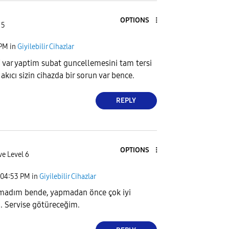
OPTIONS
 5
 PM
in
Giyilebilir Cihazlar
var yaptim subat guncellemesini tam tersi
akıcı sizin cihazda bir sorun var bence.
REPLY
OPTIONS
ve Level 6
04:53 PM
in
Giyilebilir Cihazlar
amadım bende, yapmadan önce çok iyi
u. Servise götüreceğim.