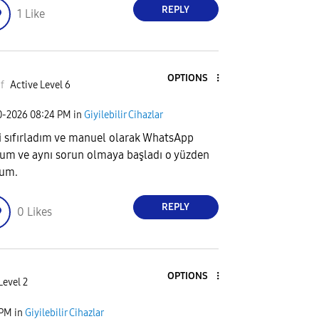
REPLY
1
Like
OPTIONS
f
Active Level 6
0-2026
08:24 PM
in
Giyilebilir Cihazlar
i sıfırladım ve manuel olarak WhatsApp
um ve aynı sorun olmaya başladı o yüzden
dum.
REPLY
0
Likes
OPTIONS
Level 2
 PM
in
Giyilebilir Cihazlar