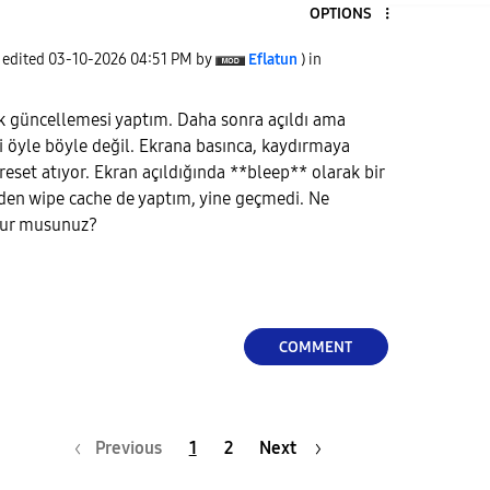
OPTIONS
t edited
‎03-10-2026
04:51 PM
by
Eflatun
) in
ik güncellemesi yaptım. Daha sonra açıldı ama
i öyle böyle değil. Ekrana basınca, kaydırmaya
reset atıyor. Ekran açıldığında **bleep** olarak bir
'den wipe cache de yaptım, yine geçmedi. Ne
olur musunuz?
COMMENT
Previous
1
2
Next