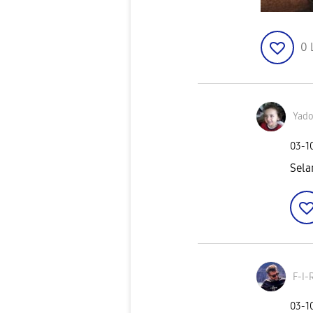
0
Yado
‎03-1
Sela
F-I-
‎03-1