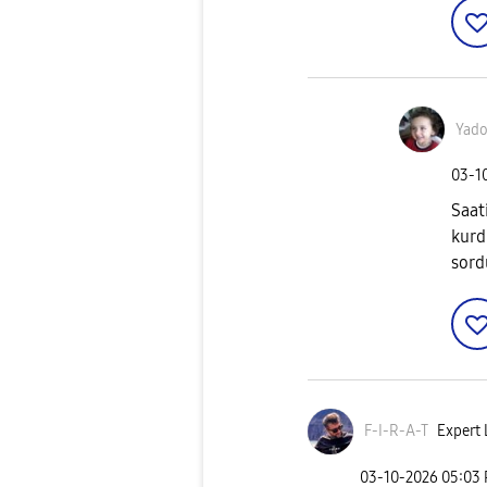
Yado
‎03-1
Saat
kurd
sor
F-I-R-A-T
Expert 
‎03-10-2026
05:03