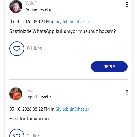
Yadof
Active Level 6
‎03-10-2026
08:19 PM
in
Giyilebilir Cihazlar
Saatinizde WhatsApp kullanıyor musunuz hocam?
0
Likes
REPLY
ɪʟʏᴀs
Expert Level 5
‎03-10-2026
08:22 PM
in
Giyilebilir Cihazlar
Evet kullanıyorum.
1
Like