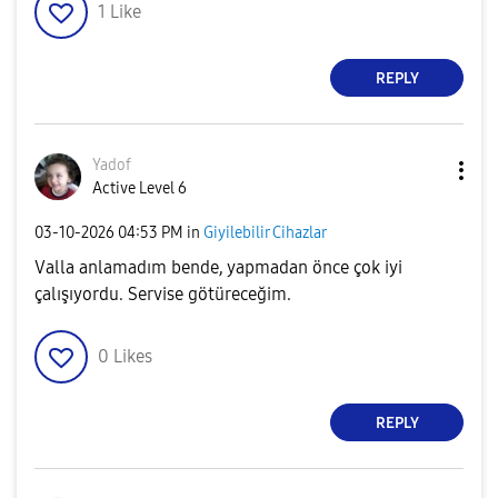
1
Like
REPLY
Yadof
Active Level 6
‎03-10-2026
04:53 PM
in
Giyilebilir Cihazlar
Valla anlamadım bende, yapmadan önce çok iyi
çalışıyordu. Servise götüreceğim.
0
Likes
REPLY