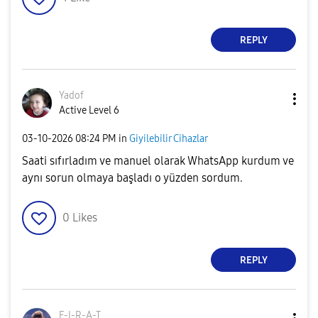
REPLY
Yadof
Active Level 6
‎03-10-2026
08:24 PM
in
Giyilebilir Cihazlar
Saati sıfırladım ve manuel olarak WhatsApp kurdum ve
aynı sorun olmaya başladı o yüzden sordum.
0
Likes
REPLY
F-I-R-A-T