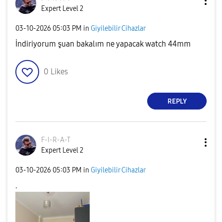
Expert Level 2
‎03-10-2026
05:03 PM
in
Giyilebilir Cihazlar
İndiriyorum şuan bakalım ne yapacak watch 44mm
0
Likes
REPLY
F-I-R-A-T
Expert Level 2
‎03-10-2026
05:03 PM
in
Giyilebilir Cihazlar
.