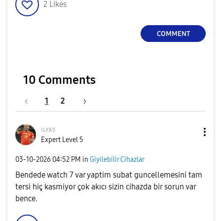
2
Likes
COMMENT
10 Comments
1
2
ɪʟʏᴀs
Expert Level 5
‎03-10-2026
04:52 PM
in
Giyilebilir Cihazlar
Bendede watch 7 var yaptim subat guncellemesini tam
tersi hiç kasmiyor çok akıcı sizin cihazda bir sorun var
bence.