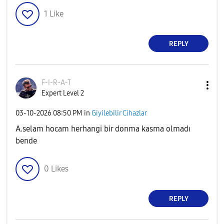
1
Like
REPLY
F-I-R-A-T
Expert Level 2
‎03-10-2026
08:50 PM
in
Giyilebilir Cihazlar
A.selam hocam herhangi bir donma kasma olmadı
bende
0
Likes
REPLY