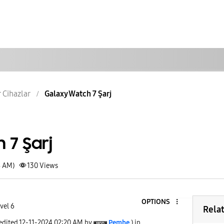
r Cihazlar
Galaxy Watch 7 Şarj
 7 Şarj
8 AM)
130
Views
OPTIONS
vel 6
Rela
 edited
‎12-11-2024
02:20 AM
by
Pembe
) in