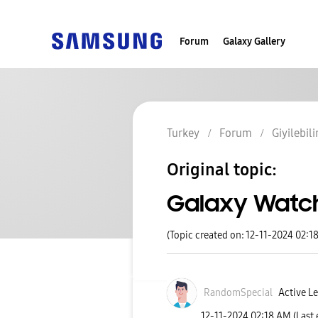
Forum
Galaxy Gallery
Turkey
Forum
Giyilebili
Original topic:
Galaxy Watch
(Topic created on: 12-11-2024 02:1
RandomSpecial
Active Le
‎12-11-2024
02:18 AM
(Last