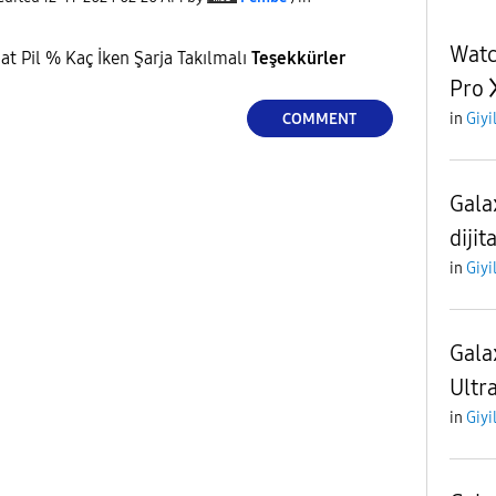
Watc
aat Pil % Kaç İken Şarja Takılmalı
Teşekkürler
Pro
COMMENT
in
Giyi
Gala
dijit
in
Giyi
Gala
Ultra
in
Giyi