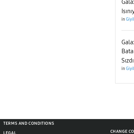
Gala
Isını
in
Giyi
Gala
Bata
Sızdı
in
Giyi
TERMS AND CONDITIONS
CHANGE C
LEGAL