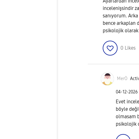
Ayarlardan incel
incelenişsindir 
sanıyorum. Arka 
bence arkaplan d
psikolojik olarak
0
Likes
MerÖ
Acti
‎04-12-2026
Evet incel
böyle deği
olmasam b
psikolojik 