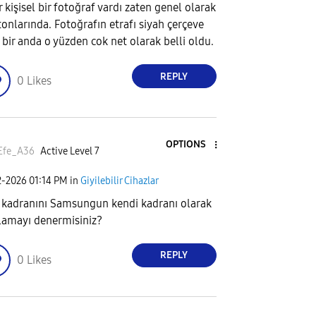
r kişisel bir fotoğraf vardı zaten genel olarak
 tonlarında. Fotoğrafın etrafı siyah çerçeve
 bir anda o yüzden cok net olarak belli oldu.
REPLY
0
Likes
OPTIONS
Efe_A36
Active Level 7
2-2026
01:14 PM
in
Giyilebilir Cihazlar
 kadranını Samsungun kendi kadranı olarak
lamayı denermisiniz?
REPLY
0
Likes