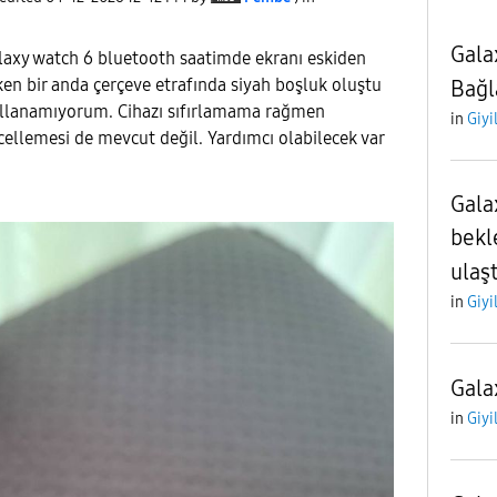
Gala
laxy watch 6 bluetooth saatimde ekranı eskiden
ken bir anda çerçeve etrafında siyah boşluk oluştu
Bağl
ullanamıyorum. Cihazı sıfırlamama rağmen
in
Giyi
ellemesi de mevcut değil. Yardımcı olabilecek var
Gala
bekl
ulaşt
in
Giyi
Gala
in
Giyi