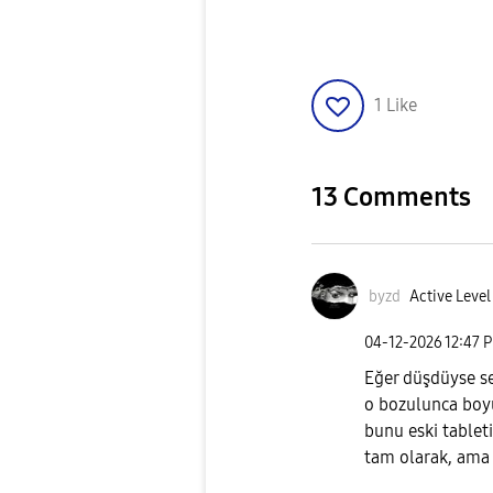
1
Like
13 Comments
byzd
Active Level
‎04-12-2026
12:47 
Eğer düşdüyse ser
o bozulunca boyu
bunu eski table
tam olarak, ama 