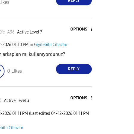
REPLY
Likes
OPTIONS
Efe_A36
Active Level 7
2-2026
01:10 PM
in
Giyilebilir Cihazlar
h arkaplan mı kullanıyordunuz?
REPLY
0
Likes
OPTIONS
Ö
Active Level 3
2-2026
01:11 PM
(Last edited
‎04-12-2026
01:11 PM
ebilir Cihazlar