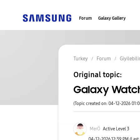
Forum
Galaxy Gallery
Turkey
Forum
Giyilebili
Original topic:
Galaxy Watc
(Topic created on: 04-12-2026 01:
MerÖ
Active Level 3
‎04-12-2026
12:39 PM
(Last