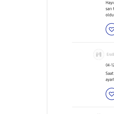
Hayı
sarı
oldu
Erol
‎04-1
Saat
ayar