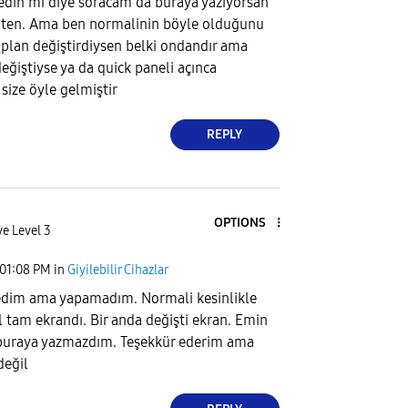
edin mi diye soracam da buraya yazıyorsan
zaten. Ama ben normalinin böyle olduğunu
plan değiştirdiysen belki ondandır ama
eğiştiyse ya da quick paneli açınca
 size öyle gelmiştir
REPLY
OPTIONS
ve Level 3
01:08 PM
in
Giyilebilir Cihazlar
edim ama yapamadım. Normali kesinlikle
l tam ekrandı. Bir anda değişti ekran. Emin
uraya yazmazdım. Teşekkür ederim ama
değil