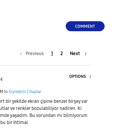
COMMENT
Previous
1
2
Next
OPTIONS
 4
PM
in
Giyilebilir Cihazlar
t bir şekilde ekran çipine benzer birşey var
tlar ve renkler bozulabiliyor nadiren. Ki
timde yaşadım. Bu sorundan mı bilmiyorum
bu bir ihtimal