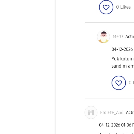
0
Likes
MerÖ
Acti
‎04-12-2026
Yok kolumda
sandım am
0
ErolEfe_A36
Acti
‎04-12-2026
01:06 