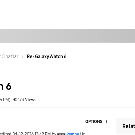
r Cihazlar
Re: Galaxy Watch 6
h 6
06 PM)
173
Views
OPTIONS
Rela
 edited
‎04-12-2026
12:42 PM
by
Pembe
) in