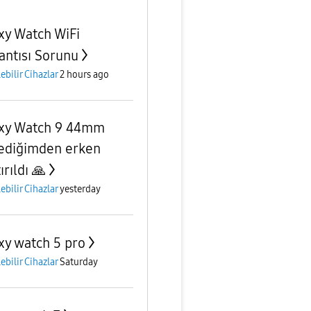
xy Watch WiFi
antısı Sorunu
lebilir Cihazlar
2 hours ago
xy Watch 9 44mm
ediğimden erken
ırıldı 🙏
lebilir Cihazlar
yesterday
xy watch 5 pro
lebilir Cihazlar
Saturday