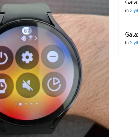
Gala
in
Giyi
Gala
in
Giyi