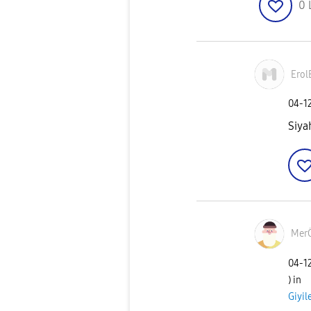
0
Erol
‎04-1
Siya
Mer
‎04-1
) in
Giyil