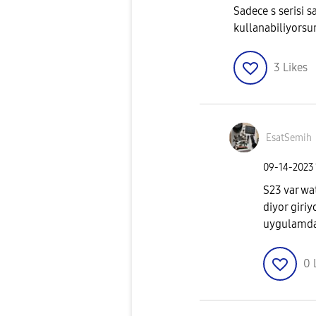
Sadece s serisi 
kullanabiliyorsun
3
Likes
EsatSemih
‎09-14-2023
S23 var wa
diyor giriy
uygulamda
0