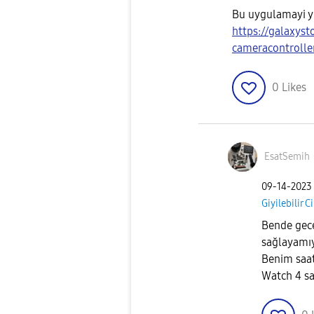
Bu uygulamayi y
https://galaxys
cameracontrolle
0
Likes
EsatSemih
‎09-14-2023
Giyilebilir C
Bende gece
sağlayamıy
Benim saa
Watch 4 sa