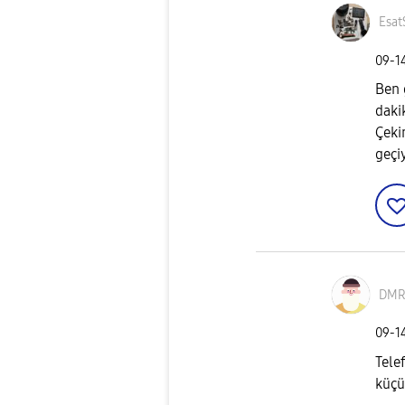
Esat
‎09-1
Ben 
daki
Çeki
geçi
DMR
‎09-1
Tele
küçü