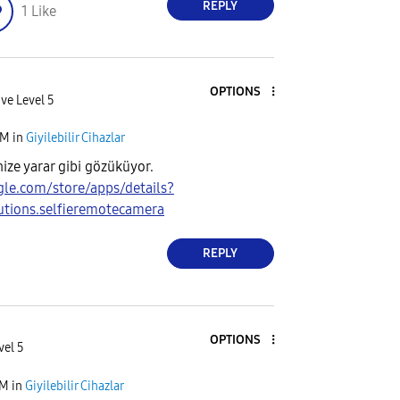
REPLY
1
Like
OPTIONS
ve Level 5
PM
in
Giyilebilir Cihazlar
ize yarar gibi gözüküyor.
gle.com/store/apps/details?
utions.selfieremotecamera
REPLY
OPTIONS
vel 5
PM
in
Giyilebilir Cihazlar