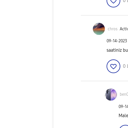
0
chros
Acti
‎09-14-2023
saatiniz b
0
ben
‎09-1
Male