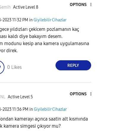
OPTIONS
Semih
Active Level 8
4-2023
11:32 PM
in
Giyilebilir Cihazlar
gece yıldızları çekicem pozlamanın kaç
kası kaldı diye bakayım desem.
m modunu kesip ana kamera uygulamasına
yor direk.
REPLY
0
Likes
OPTIONS
NL
Active Level 5
4-2023
11:36 PM
in
Giyilebilir Cihazlar
fondan kamerayı açınca saatin alt kısmında
k kamera simgesi çıkıyor mu?