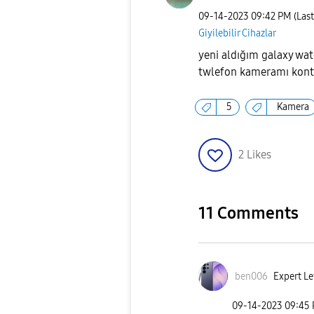
‎09-14-2023
09:42 PM
(Las
Giyilebilir Cihazlar
yeni aldığım galaxy wa
twlefon kameramı kontr
5
Kamera
2
Likes
11 Comments
ben006
Expert Le
‎09-14-2023
09:45