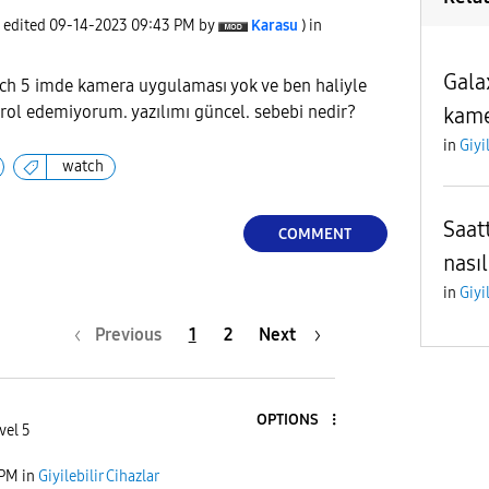
t edited
‎09-14-2023
09:43 PM
by
Karasu
) in
Gala
tch 5 imde kamera uygulaması yok ve ben haliyle
ol edemiyorum. yazılımı güncel. sebebi nedir?
kame
in
Giyi
watch
Saat
COMMENT
nasıl
in
Giyi
Previous
1
2
Next
OPTIONS
vel 5
 PM
in
Giyilebilir Cihazlar