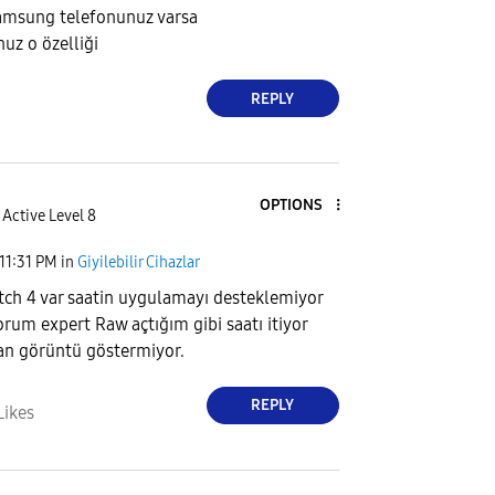
samsung telefonunuz varsa
uz o özelliği
REPLY
OPTIONS
Active Level 8
11:31 PM
in
Giyilebilir Cihazlar
tch 4 var saatin uygulamayı desteklemiyor
orum expert Raw açtığım gibi saatı itiyor
n görüntü göstermiyor.
REPLY
Likes