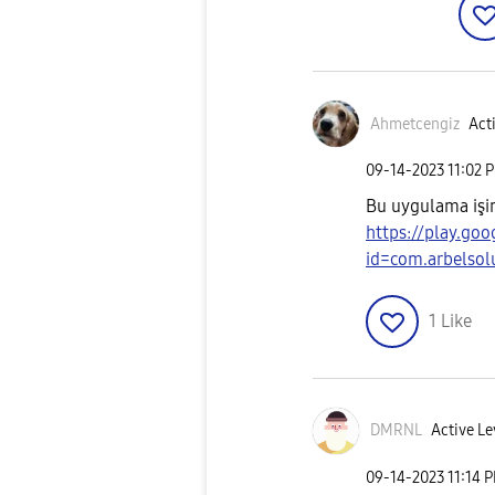
Ahmetcengiz
Acti
‎09-14-2023
11:02 
Bu uygulama işin
https://play.goo
id=com.arbelsol
1
Like
DMRNL
Active Le
‎09-14-2023
11:14 