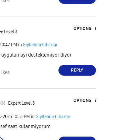
Likes
OPTIONS
ve Level 3
10:47 PM
in
Giyilebilir Cihazlar
u uygulamayı desteklemiyor diyor
REPLY
Likes
OPTIONS
006
Expert Level 5
4-2023
10:51 PM
in
Giyilebilir Cihazlar
sef saat kulanmiyorum