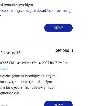
uklemeniz gerekiyor
tore.samsung.com/geardetail/com.samsung.
r
REPLY
OPTIONS
Active Level 8
09:53 PM
(Last edited
‎09-14-2023
10:17 PM
) in
ihazlar
 yıldız çekmek istediğimde erişim
or raw çekime ve çekimi kesiyor.
tim bu uygulamayı desteklemiyor
çmalığa gel.
REPLY