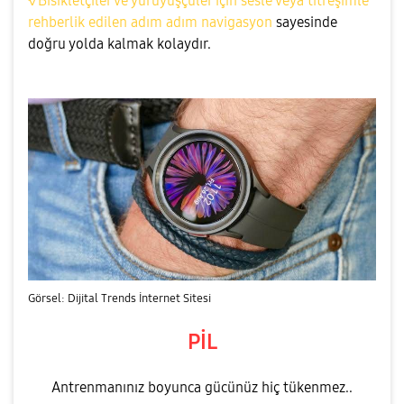
√Bisikletçiler ve yürüyüşçüler için sesle veya titreşimle
rehberlik edilen adım adım navigasyon
sayesinde
doğru yolda kalmak kolaydır.
Görsel: Dijital Trends İnternet Sitesi
PİL
Antrenmanınız boyunca gücünüz hiç tükenmez..