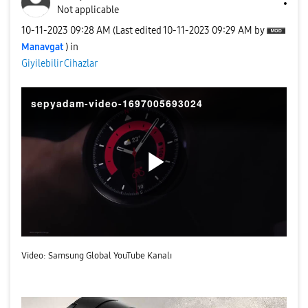
Not applicable
‎10-11-2023
09:28 AM
(Last edited
‎10-11-2023
09:29 AM
by
Manavgat
) in
Giyilebilir Cihazlar
sepyadam-video-1697005693024
P
l
Video: Samsung Global YouTube Kanalı