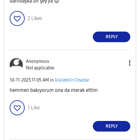
bambaşka bir şey ya
😍
2
Likes
REPLY
Anonymous
Not applicable
‎10-11-2023
11:05 AM
in
Giyilebilir Cihazlar
hemmen bakıyorum ona da merak ettim
1
Like
REPLY