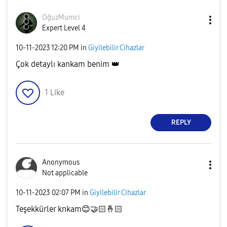
OğuzMumci
Expert Level 4
‎10-11-2023
12:20 PM
in
Giyilebilir Cihazlar
Çok detaylı kankam benim
👑
1
Like
REPLY
Anonymous
Not applicable
‎10-11-2023
02:07 PM
in
Giyilebilir Cihazlar
Teşekkürler knkam
😊
🤝
🏻
🤞🏻