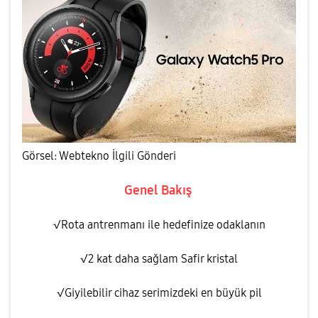
a
y
V
Görsel: Webtekno İlgili Gönderi
Genel Bakış
i
√Rota antrenmanı ile hedefinize odaklanın
√2 kat daha sağlam Safir kristal
d
√Giyilebilir cihaz serimizdeki en büyük pil