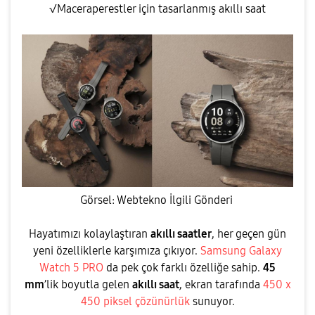
√Maceraperestler için tasarlanmış akıllı saat
e
o
Görsel: Webtekno İlgili Gönderi
Hayatımızı kolaylaştıran
akıllı saatler
, her geçen gün
yeni özelliklerle karşımıza çıkıyor.
Samsung Galaxy
Watch 5 PRO
da pek çok farklı özelliğe sahip.
45
mm
’lik boyutla gelen
akıllı saat
, ekran tarafında
450 x
450 piksel çözünürlük
sunuyor.