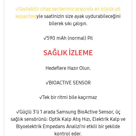
√Giyilebilir cihaz serilerimiz arasında en büyük pil
kapasitesi
yle saatinizin size ayak uydurabileceğini
bilerek sıkı çalışın.
√590 mAh (normal) Pil
SAĞLIK İZLEME
Hedeflere Hazır Olun.
√BIOACTIVE SENSOR
√Tek bir ritmi bile kaçırmaz
√Güçlü 3’ü 1 arada Samsung BioActive Sensor, üç
sağlık sensörünü: Optik Kalp Atış Hızı, Elektrik Kalp ve
Biyoelektrik Empedans Analizi’ni etkili bir şekilde
kontrol eder.