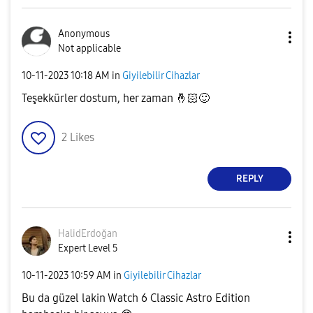
Anonymous
Not applicable
‎10-11-2023
10:18 AM
in
Giyilebilir Cihazlar
Teşekkürler dostum, her zaman
🤞🏻
🙂
2
Likes
REPLY
HalidErdoğan
Expert Level 5
‎10-11-2023
10:59 AM
in
Giyilebilir Cihazlar
Bu da güzel lakin Watch 6 Classic Astro Edition