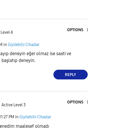
OPTIONS
 Level 4
PM
in
Giyilebilir Cihazlar
layıp deneyin eğer olmaz ise saati ve
 başlatıp deneyin.
REPLY
OPTIONS
Active Level 3
11:27 PM
in
Giyilebilir Cihazlar
 denedim maalesef olmadı