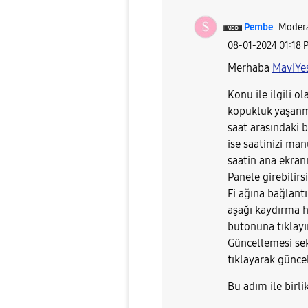
Pembe
Modera
‎08-01-2024
01:18 
Merhaba
MaviYe
Konu ile ilgili ol
kopukluk yaşanma
saat arasındaki 
ise saatinizi man
saatin ana ekran
Panele girebilirs
Fi ağına bağlantı
aşağı kaydırma h
butonuna tıklayı
Güncellemesi sek
tıklayarak güncel
Bu adım ile birl