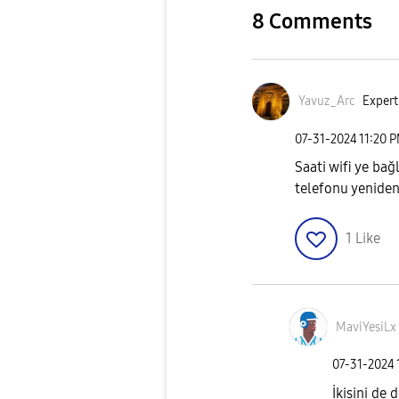
8 Comments
Yavuz_Arc
Expert
‎07-31-2024
11:20 
Saati wifi ye bağ
telefonu yeniden
1
Like
MaviYesiLx
‎07-31-2024
İkisini de