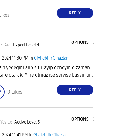
REPLY
Likes
OPTIONS
z_Arc
Expert Level 4
1-2024
11:30 PM
in
Giyilebilir Cihazlar
zın yedeğini alıp sıfırlayıp deneyin o zaman
çare olarak. Yine olmaz ise servise başvurun.
REPLY
0
Likes
OPTIONS
YesiLx
Active Level 3
1-2024
11:41 PM
in
Giyilebilir Cihazlar