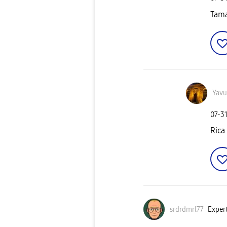
Tama
Yavu
‎07-3
Rica
srdrdmrl77
Expert