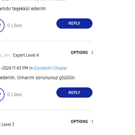
mdır teşekkür ederim
REPLY
0
Likes
OPTIONS
z_Arc
Expert Level 4
1-2024
11:43 PM
in
Giyilebilir Cihazlar
 ederim. Umarım sorununuz çözülür.
REPLY
0
Likes
OPTIONS
 Level 3