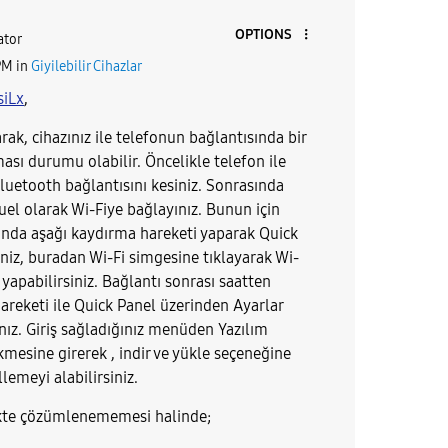
OPTIONS
tor
PM
in
Giyilebilir Cihazlar
siLx
,
arak, c
ihazınız ile telefonun bağlantısında bir
sı durumu olabilir. Öncelikle telefon ile
bluetooth bağlantısını kesiniz. Sonrasında
uel olarak Wi-Fiye bağlayınız. Bunun için
ında aşağı kaydırma hareketi yaparak Quick
iniz, buradan Wi-Fi simgesine tıklayarak Wi-
 yapabilirsiniz. Bağlantı sonrası saatten
areketi ile Quick Panel üzerinden Ayarlar
nız. Giriş sağladığınız menüden Yazılım
mesine girerek , indir ve yükle seçeneğine
lemeyi alabilirsiniz.
ikte çözümlenememesi halinde;