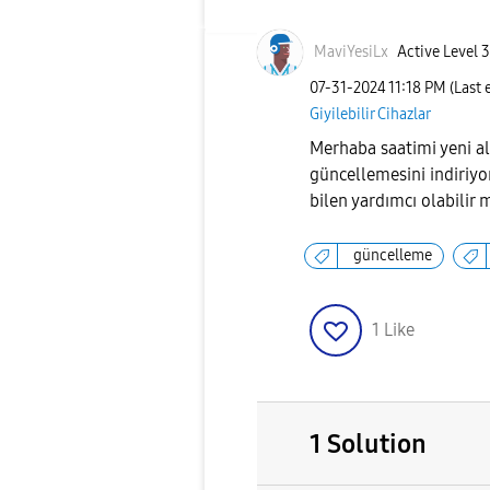
MaviYesiLx
Active Level 3
‎07-31-2024
11:18 PM
(Last 
Giyilebilir Cihazlar
Merhaba saatimi yeni a
güncellemesini indiriy
bilen yardımcı olabilir 
güncelleme
1
Like
1 Solution