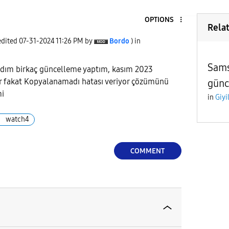
OPTIONS
Rela
edited
‎07-31-2024
11:26 PM
by
Bordo
) in
Sams
ldım birkaç güncelleme yaptım, kasım 2023
or fakat Kopyalanamadı hatası veriyor çözümünü
günc
mi
in
Giyi
watch4
COMMENT