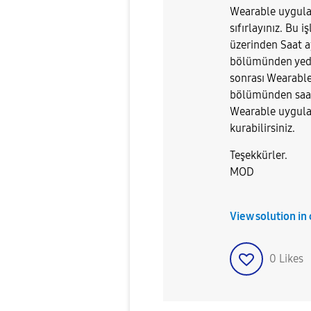
Wearable uygulam
sıfırlayınız. Bu
üzerinden Saat a
bölümünden yede
sonrası Wearable 
bölümünden saati
Wearable uygulam
kurabilirsiniz.
Teşekkürler.
MOD
View solution in
0
Likes