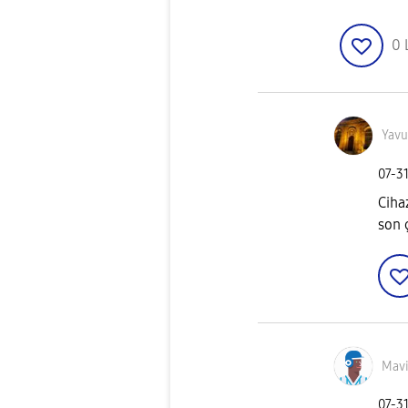
0
Yavu
‎07-3
Ciha
son 
Mavi
‎07-3