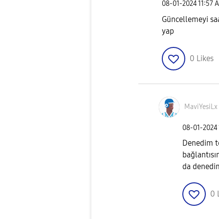
‎08-01-2024
11:57 
Güncellemeyi saa
yap
0
Likes
MaviYesiLx
‎08-01-2024
Denedim te
bağlantısı
da denedim
0