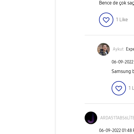
Bence de çok sa
1
Like
Aykut
Expe
‎06-09-2022
Samsung bo
1
L
ARDA51TABS6LİT
‎06-09-2022
01:48