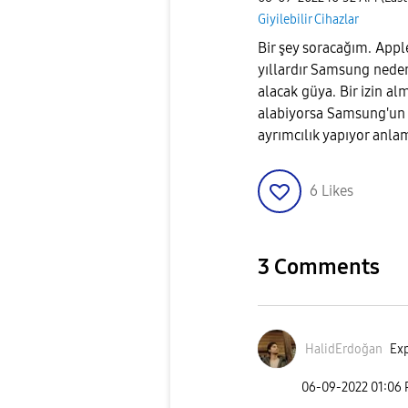
Giyilebilir Cihazlar
Bir şey soracağım. App
yıllardır Samsung neden
alacak güya. Bir izin a
alabiyorsa Samsung'un d
ayrımcılık yapıyor anla
6
Likes
3 Comments
HalidErdoğan
Exp
‎06-09-2022
01:06