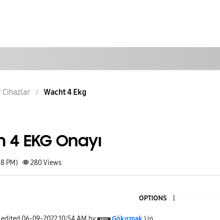
r Cihazlar
Wacht 4 Ekg
 4 EKG Onayı
48 PM)
280
Views
OPTIONS
t edited
‎06-09-2022
10:54 AM
by
Gökırmak
) in