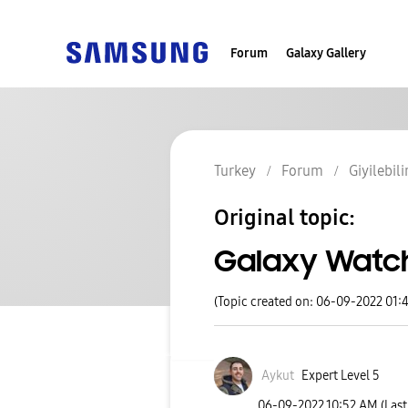
Forum
Galaxy Gallery
Turkey
Forum
Giyilebili
Original topic:
Galaxy Watch
(Topic created on: 06-09-2022 01:
Aykut
Expert Level 5
‎06-09-2022
10:52 AM
(Las