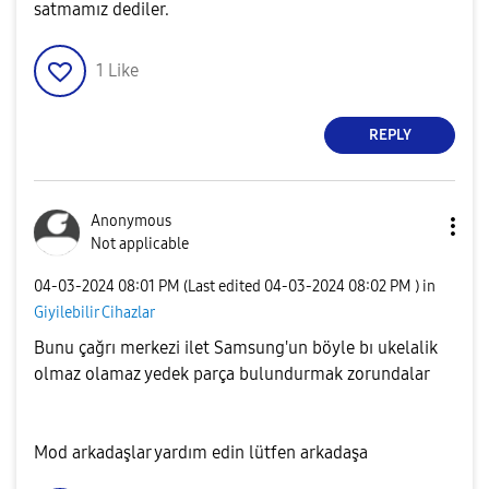
satmamız dediler.
1
Like
REPLY
Anonymous
Not applicable
‎04-03-2024
08:01 PM
(Last edited
‎04-03-2024
08:02 PM
) in
Giyilebilir Cihazlar
Bunu çağrı merkezi ilet Samsung'un böyle bı ukelalik
olmaz olamaz yedek parça bulundurmak zorundalar
Mod arkadaşlar yardım edin lütfen arkadaşa