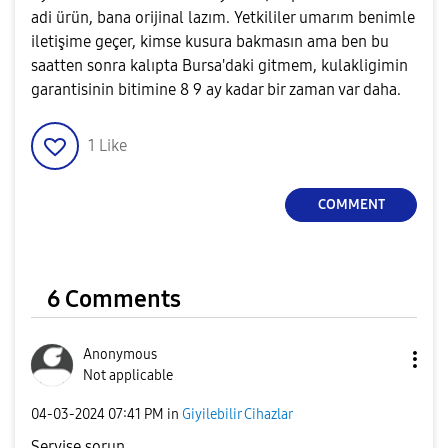
adi ürün, bana orijinal lazım. Yetkililer umarım benimle
iletişime geçer, kimse kusura bakmasın ama ben bu
saatten sonra kalıpta Bursa'daki gitmem, kulakligimin
garantisinin bitimine 8 9 ay kadar bir zaman var daha.
1
Like
COMMENT
6 Comments
Anonymous
Not applicable
‎04-03-2024
07:41 PM
in
Giyilebilir Cihazlar
Servise sorun