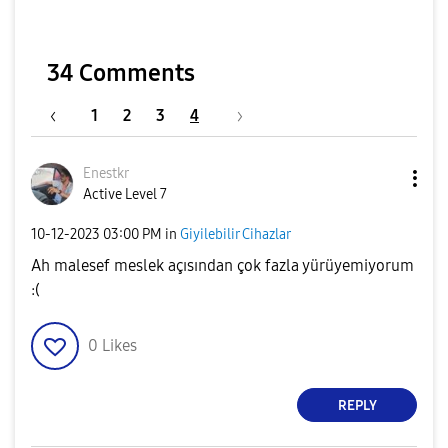
34 Comments
1
2
3
4
Enestkr
Active Level 7
‎10-12-2023
03:00 PM
in
Giyilebilir Cihazlar
Ah malesef meslek açısından çok fazla yürüyemiyorum
:(
0
Likes
REPLY