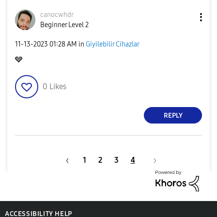
canocwhdr
Beginner Level 2
‎11-13-2023
01:28 AM
in
Giyilebilir Cihazlar
🩶
0
Likes
REPLY
1
2
3
4
ACCESSIBILITY HELP