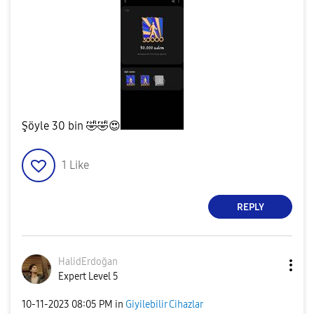
Şöyle 30 bin
🤣
🤣
😍
1
Like
REPLY
HalidErdoğan
Expert Level 5
‎10-11-2023
08:05 PM
in
Giyilebilir Cihazlar