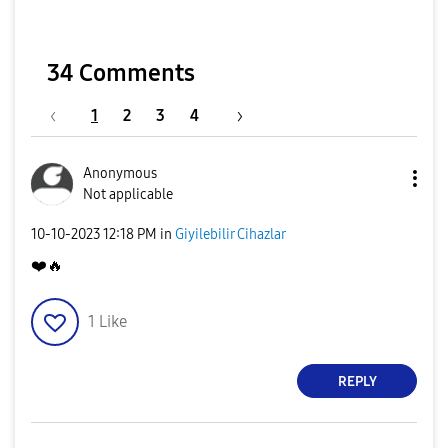
34 Comments
1
2
3
4
Anonymous
Not applicable
‎10-10-2023
12:18 PM
in
Giyilebilir Cihazlar
❤️
🔥
1
Like
REPLY