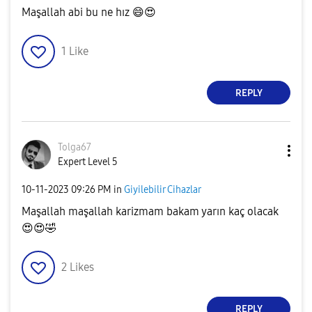
Maşallah abi bu ne hız
😄
😍
1
Like
REPLY
Tolga67
Expert Level 5
‎10-11-2023
09:26 PM
in
Giyilebilir Cihazlar
Maşallah maşallah karizmam bakam yarın kaç olacak
😍
😍
🤣
2
Likes
REPLY