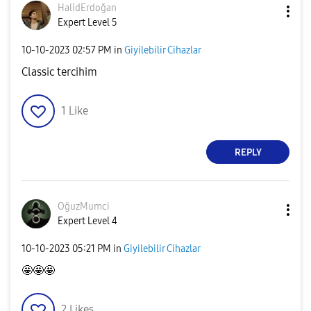
HalidErdoğan
Expert Level 5
‎10-10-2023
02:57 PM
in
Giyilebilir Cihazlar
Classic tercihim
1
Like
REPLY
OğuzMumci
Expert Level 4
‎10-10-2023
05:21 PM
in
Giyilebilir Cihazlar
🤩🤩🤩
2
Likes