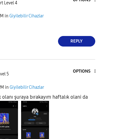
rt Level 4
PM
in
Giyilebilir Cihazlar
REPLY
OPTIONS
vel 5
PM
in
Giyilebilir Cihazlar
lanı şuraya bırakayım haftalık olani da