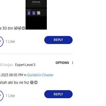
e 30 bin
🤣
🤣
😍
REPLY
1
Like
OPTIONS
dErdoğan
Expert Level 5
1-2023
08:05 PM
in
Giyilebilir Cihazlar
llah abi bu ne hız
😄
😍
REPLY
1
Like