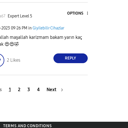
OPTIONS
a67
Expert Level 5
1-2023
09:26 PM
in
Giyilebilir Cihazlar
llah maşallah karizmam bakam yarın kaç
ak
😍
😍
🤣
REPLY
2
Likes
s
1
2
3
4
Next
TERMS AND CONDITIONS