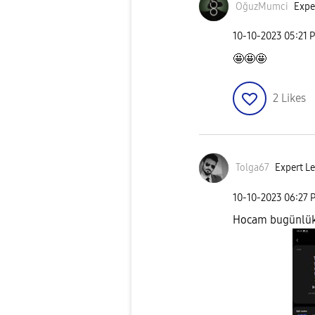
OğuzMumci
Expe
‎10-10-2023
05:21 
🤩🤩🤩
2
Likes
Tolga67
Expert Le
‎10-10-2023
06:27 
Hocam bugünlük o