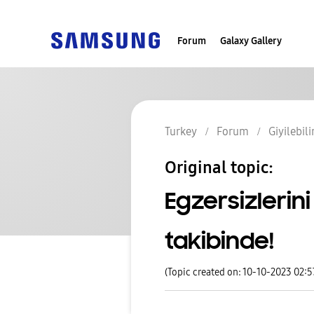
Forum
Galaxy Gallery
Turkey
Forum
Giyilebili
Original topic:
Egzersizlerin
takibinde!
(Topic created on: 10-10-2023 02: