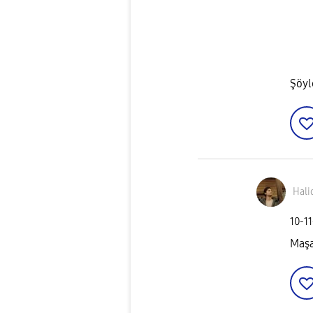
Şöyl
Hali
‎10-1
Maşa