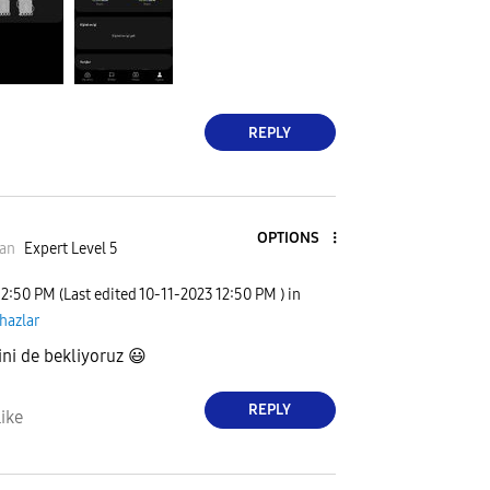
REPLY
OPTIONS
an
Expert Level 5
12:50 PM
(Last edited
‎10-11-2023
12:50 PM
) in
ihazlar
ni de bekliyoruz
😃
REPLY
ike