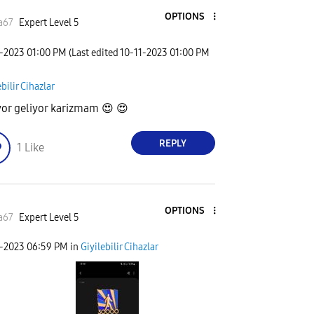
OPTIONS
a67
Expert Level 5
1-2023
01:00 PM
(Last edited
‎10-11-2023
01:00 PM
ebilir Cihazlar
yor geliyor karizmam
😍
😍
REPLY
1
Like
OPTIONS
a67
Expert Level 5
1-2023
06:59 PM
in
Giyilebilir Cihazlar