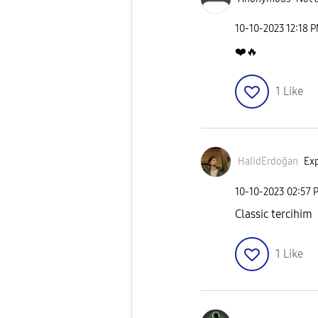
‎10-10-2023
12:18 
❤️
🔥
1
Like
HalidErdoğan
Exp
‎10-10-2023
02:57 
Classic tercihim
1
Like