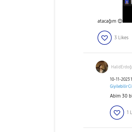
atacağım
😊
3
Likes
HalidErdoğ
‎10-11-2023
Giyilebilir C
Abim 30 bi
1
L