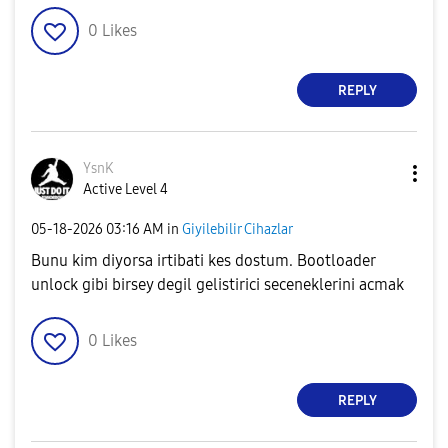
0
Likes
REPLY
YsnK
Active Level 4
‎05-18-2026
03:16 AM
in
Giyilebilir Cihazlar
Bunu kim diyorsa irtibati kes dostum. Bootloader
unlock gibi birsey degil gelistirici seceneklerini acmak
0
Likes
REPLY