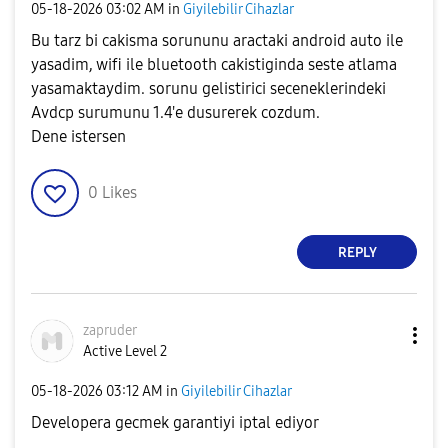
‎05-18-2026
03:02 AM
in
Giyilebilir Cihazlar
Bu tarz bi cakisma sorununu aractaki android auto ile
yasadim, wifi ile bluetooth cakistiginda seste atlama
yasamaktaydim. sorunu gelistirici seceneklerindeki
Avdcp surumunu 1.4'e dusurerek cozdum.
Dene istersen
0
Likes
REPLY
zapruder
Active Level 2
‎05-18-2026
03:12 AM
in
Giyilebilir Cihazlar
Developera gecmek garantiyi iptal ediyor