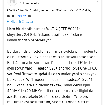
Active Level 2
‎05-18-2026
02:21 AM
(Last edited
‎05-18-2026
02:26 AM
by
Turkuaz
) in
Giyilebilir Cihazlar
Hem bluetooth hem de Wi-Fi 4 (IEEE 802.11n)
sinyalleri, 2.4 GHz frekansi etrafindaki frekans
kanallarindan haberlesiyor.
Bu durumda bir telefon ayni anda evdeki wifi modemle
de bluetooth kulakla haberlesirken sinyaller cakisiyor.
Buds4 proda bu sorun var. Daha once buds FE'de de
ayni sorun vardi). Telefon S25+ andrlid 16 ve One UI 8.0
var. Yeni firmware updatele de sunulan yeni bir sey yok
bu konuda. Wifi modemin iletisimini sadece 1 6 ve 11
no.lu kanallara sinirladim tek tek, kanal genisligini
40MHz'den 20 MHz'e indirerek cakisma olasiligini da
azalttim protokolu 802.11n'e sabitledim. Wireless
multimediayi aktif tuttum, Short GI'i disable ettim.