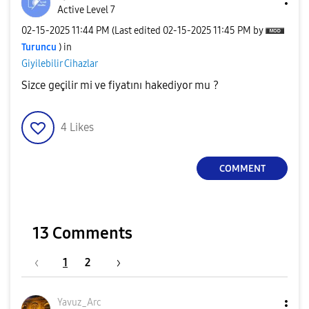
Active Level 7
‎02-15-2025
11:44 PM
(Last edited
‎02-15-2025
11:45 PM
by
Turuncu
) in
Giyilebilir Cihazlar
Sizce geçilir mi ve fiyatını hakediyor mu ?
4
Likes
COMMENT
13 Comments
1
2
Yavuz_Arc