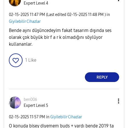
Expert Level 4
‎02-15-2025
11:47 PM
(Last edited
‎02-15-2025
11:48 PM
) in
Giyilebilir Cihazlar
Bende aynı düşüncedeyim fakat tasarım dışında ses
olarak çok büyük bir f a r k olmadığını söylüyor
kullananlar.
1
Like
REPLY
ben006
Expert Level 5
‎02-15-2025
11:57 PM
in
Giyilebilir Cihazlar
O konuda bisey diyemem buds + vardı bende 2019 ta