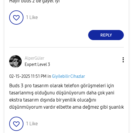
Hayir buds 2 de gayet iyi
1
Like
REPLY
AlperGüler
Expert Level 3
‎02-15-2025
11:51 PM
in
Giyilebilir Cihazlar
Buds 3 pro tasarım olarak telefon görüşmeleri için
tasarlanmış olduğunu düşünüyorum daha çok yani
ekstra tasarım dışında bir yenilik olucağını
düşünmüyorum vardır elbette ama değmez gibi şuanlık
1
Like