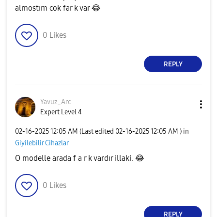
almostım cok far k var
😂
0
Likes
REPLY
Yavuz_Arc
Expert Level 4
‎02-16-2025
12:05 AM
(Last edited
‎02-16-2025
12:05 AM
) in
Giyilebilir Cihazlar
O modelle arada f a r k vardır illaki.
😂
0
Likes
REPLY