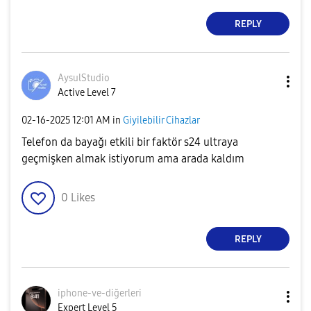
REPLY
AysulStudio
Active Level 7
‎02-16-2025
12:01 AM
in
Giyilebilir Cihazlar
Telefon da bayağı etkili bir faktör s24 ultraya
geçmişken almak istiyorum ama arada kaldım
0
Likes
REPLY
iphone-ve-diğer
leri
Expert Level 5