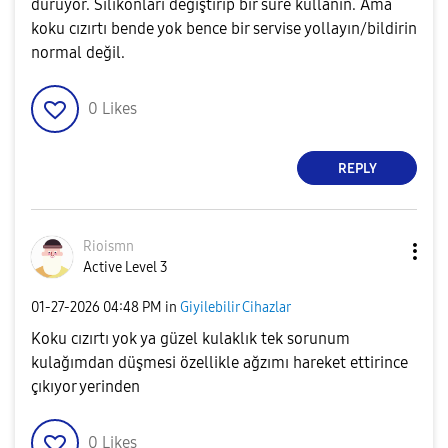
duruyor. Silikonları değiştirip bir süre kullanın. Ama
koku cızırtı bende yok bence bir servise yollayın/bildirin
normal değil.
0
Likes
REPLY
Rioismn
Active Level 3
‎01-27-2026
04:48 PM
in
Giyilebilir Cihazlar
Koku cızırtı yok ya güzel kulaklık tek sorunum
kulağımdan düşmesi özellikle ağzımı hareket ettirince
çıkıyor yerinden
0
Likes