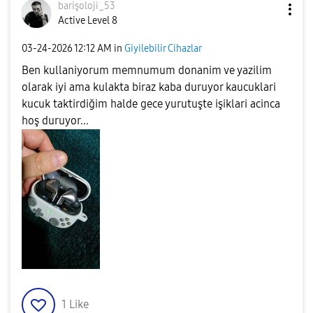
barişoloji_53
Active Level 8
‎03-24-2026
12:12 AM
in
Giyilebilir Cihazlar
Ben kullaniyorum memnumum donanim ve yazilim
olarak iyi ama kulakta biraz kaba duruyor kaucuklari
kucuk taktirdiğim halde gece yurutuşte işiklari acinca
hoş duruyor...
1
Like