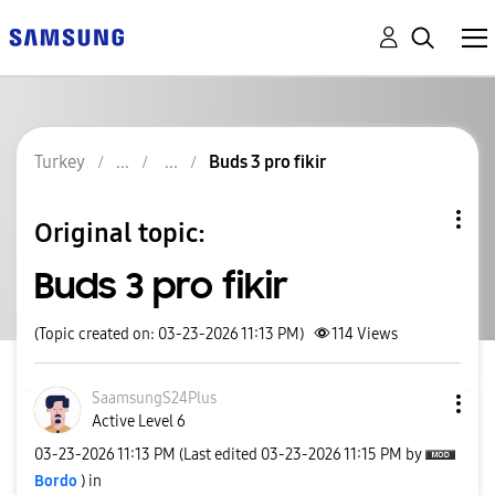
Turkey
Buds 3 pro fikir
Original topic:
Buds 3 pro fikir
(Topic created on: 03-23-2026 11:13 PM)
114
Views
SaamsungS24Plus
Active Level 6
‎03-23-2026
11:13 PM
(Last edited
‎03-23-2026
11:15 PM
by
Bordo
) in