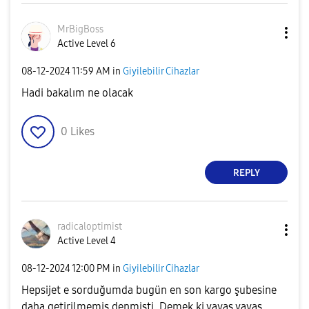
MrBigBoss
Active Level 6
‎08-12-2024
11:59 AM
in
Giyilebilir Cihazlar
Hadi bakalım ne olacak
0
Likes
REPLY
radicaloptimist
Active Level 4
‎08-12-2024
12:00 PM
in
Giyilebilir Cihazlar
Hepsijet e sorduğumda bugün en son kargo şubesine
daha getirilmemiş denmişti. Demek ki yavaş yavaş