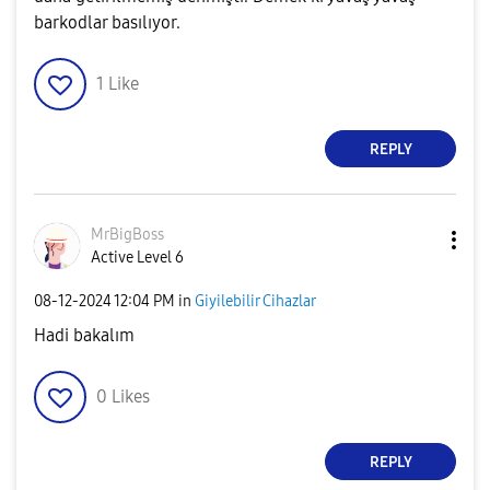
barkodlar basılıyor.
1
Like
REPLY
MrBigBoss
Active Level 6
‎08-12-2024
12:04 PM
in
Giyilebilir Cihazlar
Hadi bakalım
0
Likes
REPLY