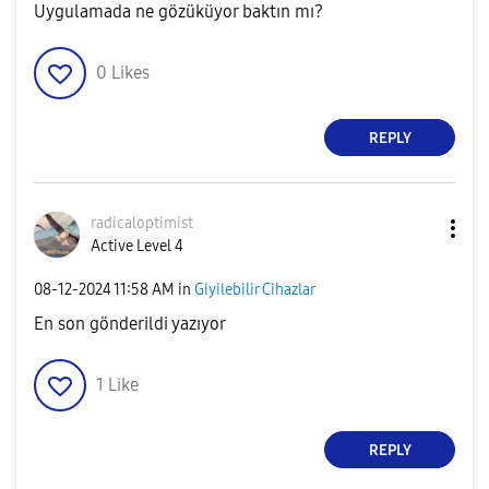
Uygulamada ne gözüküyor baktın mı?
0
Likes
REPLY
radicaloptimist
Active Level 4
‎08-12-2024
11:58 AM
in
Giyilebilir Cihazlar
En son gönderildi yazıyor
1
Like
REPLY