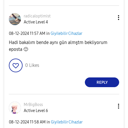
radicaloptimist
Active Level 4
‎08-12-2024
11:57 AM
in
Giyilebilir Cihazlar
Hadi bakalım bende aynı gün almştm bekliyorum
eposta
🙂
0
Likes
REPLY
MrBigBoss
Active Level 6
‎08-12-2024
11:58 AM
in
Giyilebilir Cihazlar