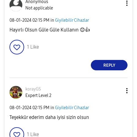
Anonymous
Not applicable
‎08-01-2024
02:15 PM
in
Giyilebilir Cihazlar
Hayırlı Olsun Güle Güle Kullanın
😊
👍
1
Like
REPLY
korayGS
Expert Level 2
‎08-01-2024
02:15 PM
in
Giyilebilir Cihazlar
Teşekkür ederim daha iyisi sizin olsun
1
Like