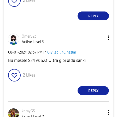
2
Likes
REPLY
ÖmerS23
Active Level 3
‎08-01-2024
02:37 PM
in
Giyilebilir Cihazlar
Bu mesele S24 vs S23 Ultra gibi oldu sanki
2
Likes
REPLY
korayGS
Expert Level 2