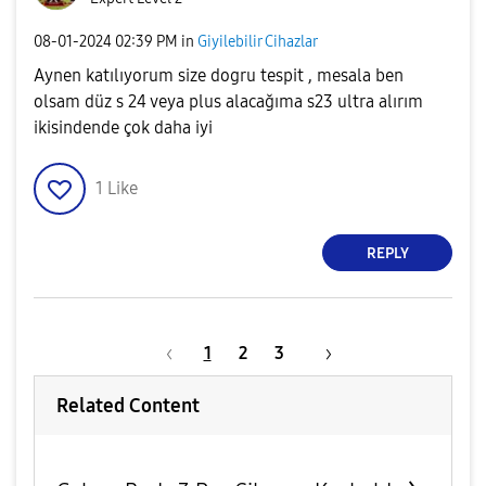
‎08-01-2024
02:39 PM
in
Giyilebilir Cihazlar
Aynen katılıyorum size dogru tespit , mesala ben
olsam düz s 24 veya plus alacağıma s23 ultra alırım
ikisindende çok daha iyi
1
Like
REPLY
1
2
3
Related Content